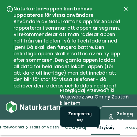
Naturkartan-appen kan behöva
Zamk
uppdateras för vissa användare
Användare av Naturkartans app för Android
rapporterar i sommar att appen är seg mm.
Vi rekommenderar att man raderar appen
helt från sin telefon i så fall och laddar ned
igen! Då skall den fungera bättre. Den
befintliga appen skall ersättas av en ny app
efter sommaren. Den gamla appen laddar
all data för hela landet lokalt i appen (för
att klara offline-läge) men det innebär att
den blir för stor för vissa telefoner - då
behöver den raderas och laddas ned igen!
Przeglądaj
Przewodniki
Województwa
Gminy
Zostań
klientem
Zarejestruj
Zaloguj
się
się
Odkrywaj
Artykuły
Aktu
Przewodniki
Trails of Västmanland