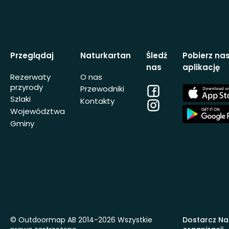
Przeglądaj
Naturkartan
Śledź
Pobierz na
nas
aplikację
Rezerwaty
O nas
przyrody
Facebook
App
Przewodniki
Store
Szlaki
Kontakty
Instagram
App
Województwa
Store
Gminy
© Outdoormap AB 2014-2026 Wszystkie
Dostarcz Na