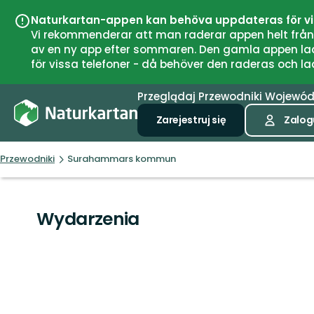
Naturkartan-appen kan behöva uppdateras för v
Vi rekommenderar att man raderar appen helt från si
av en ny app efter sommaren. Den gamla appen laddar
för vissa telefoner - då behöver den raderas och l
Przeglądaj
Przewodniki
Wojewó
Zarejestruj się
Zalogu
Przewodniki
Surahammars kommun
Wydarzenia