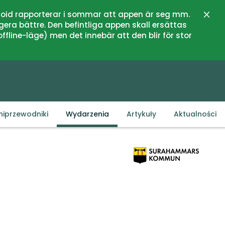
oid rapporterar i sommar att appen är seg mm.
Zamk
gera bättre. Den befintliga appen skall ersättas
fline-läge) men det innebär att den blir för stor
niprzewodniki
Wydarzenia
Artykuły
Aktualności