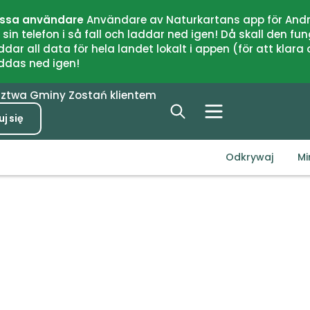
issa användare
Användare av Naturkartans app för Andr
n telefon i så fall och laddar ned igen! Då skall den fun
 all data för hela landet lokalt i appen (för att klara of
addas ned igen!
dztwa
Gminy
Zostań klientem
j się
Odkrywaj
Mi