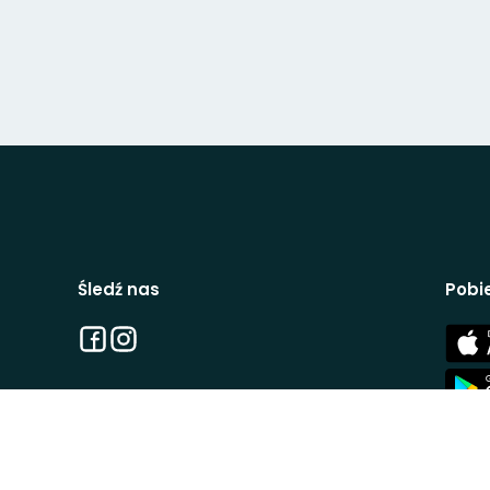
Śledź nas
Pobie
Facebook
Instagram
App
Stor
App
Stor