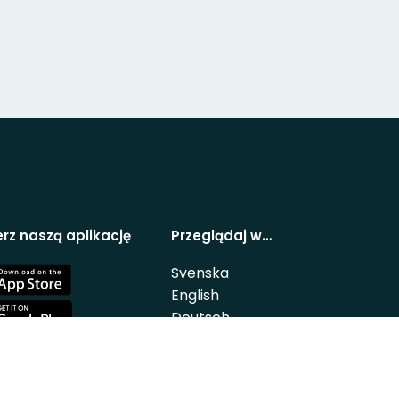
rz naszą aplikację
Przeglądaj w…
Svenska
e
English
Deutsch
e
Polskie
Nederlands
Suomi