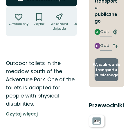
transport
u
Akcje
publiczne
go
Odwiedzony
Zapisz
Wskazówki
Udostępnij
dojazdu
Odjazd
A
Znajdź
najbliżs
przyst
Godzinie
B
Zmian
przyjazdu
przyst
odjazd
Opis
Outdoor toilets in the
i
Wyszukiwanie
przyjaz
transportu
meadow south of the
publicznego
Adventure Park. One of the
toilets is adapted for
people with physical
disabilities.
Przewodniki
Czytaj więcej