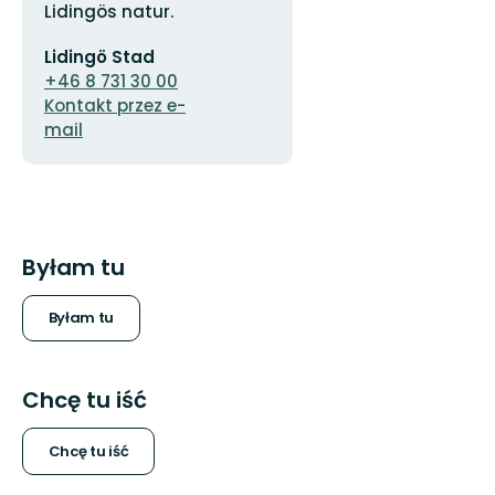
Lidingös natur.
Adres
Lidingö Stad
e-
mail
+46 8 731 30 00
Kontakt przez e-
mail
Byłam tu
Byłam tu
Chcę tu iść
Chcę tu iść