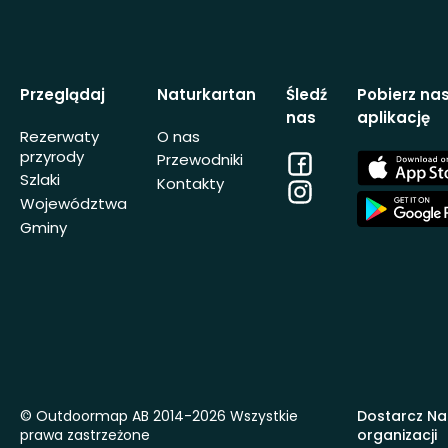
Przeglądaj
Naturkartan
Śledź
Pobierz na
nas
aplikację
Rezerwaty
O nas
przyrody
Facebook
App
Przewodniki
Store
Szlaki
Kontakty
Instagram
App
Województwa
Store
Gminy
© Outdoormap AB 2014-2026 Wszystkie
Dostarcz Na
prawa zastrzeżone
organizacji