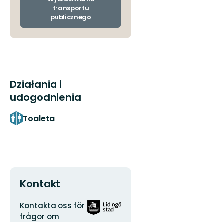
przyjazdu
transportu
publicznego
Działania i
udogodnienia
Toaleta
Kontakt
Adres
Logotyp
Kontakta oss för
organizacji
frågor om