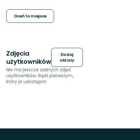
5
gwiazdek
Oceń to miejsce
Zdjęcia
Dodaj
użytkowników
obrazy
Nie ma jeszcze żadnych zdjęć
użytkowników. Bądź pierwszym,
który je udostępni!