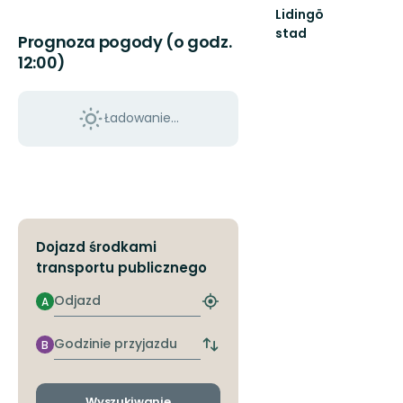
Lidingö
stad
Prognoza pogody (o godz.
Välkommen
12:00)
till
Lidingös
natur!
Alldeles
Ładowanie...
intill
...
Dojazd środkami
transportu publicznego
Odjazd
A
Znajdź
najbliższy
przystanek
Godzinie
B
Zmiana
przyjazdu
przystanków
odjazdu
i
Wyszukiwanie