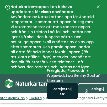
Naturkartan-appen kan behöva
Zamk
uppdateras för vissa användare
Användare av Naturkartans app för Android
rapporterar i sommar att appen är seg mm.
Vi rekommenderar att man raderar appen
helt från sin telefon i så fall och laddar ned
igen! Då skall den fungera bättre. Den
befintliga appen skall ersättas av en ny app
efter sommaren. Den gamla appen laddar
all data för hela landet lokalt i appen (för
att klara offline-läge) men det innebär att
den blir för stor för vissa telefoner - då
behöver den raderas och laddas ned igen!
Przeglądaj
Przewodniki
Województwa
Gminy
Zostań
klientem
Zarejestruj
Zaloguj
się
się
Stockholms län
Toaleta
Utomhustoalett på ängen vid Äventyr