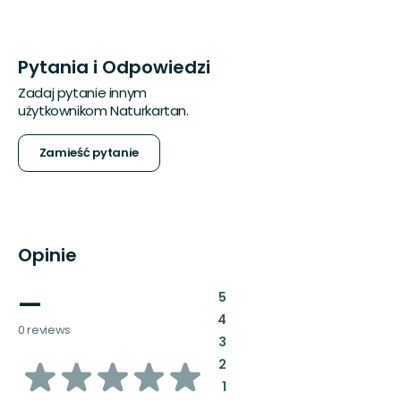
Pytania i Odpowiedzi
Zadaj pytanie innym
użytkownikom Naturkartan.
Zamieść pytanie
Opinie
—
:
5
:
4
0 reviews
:
3
z
:
2
:
1