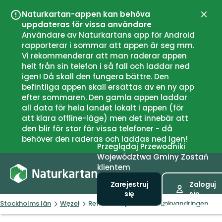
Naturkartan-appen kan behöva
Zamk
uppdateras för vissa användare
Användare av Naturkartans app för Android
rapporterar i sommar att appen är seg mm.
Vi rekommenderar att man raderar appen
helt från sin telefon i så fall och laddar ned
igen! Då skall den fungera bättre. Den
befintliga appen skall ersättas av en ny app
efter sommaren. Den gamla appen laddar
all data för hela landet lokalt i appen (för
att klara offline-läge) men det innebär att
den blir för stor för vissa telefoner - då
behöver den raderas och laddas ned igen!
Przeglądaj
Przewodniki
Województwa
Gminy
Zostań
klientem
Zarejestruj
Zaloguj
się
się
Stockholms län
Węzeł
Reflektionsplats 2 - Munkvandringen