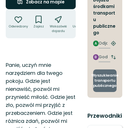
Zobacz na mapie
środkami
Akcje
transport
u
publiczne
Odwiedzony
Zapisz
Wskazówki
Udostępnij
dojazdu
go
Odjazd
A
Znajdź
najbliżs
przyst
Godzinie
B
Zmian
przyjazdu
Opis
Panie, uczyń mnie
przyst
odjazd
narzędziem dla twego
i
Wyszukiwanie
przyjaz
pokoju. Gdzie jest
transportu
publicznego
nienawiść, pozwól mi
przynieść miłość. Gdzie jest
zło, pozwól mi przyjść z
przebaczeniem. Gdzie jest
Przewodniki
różnica zdań, pozwól mi