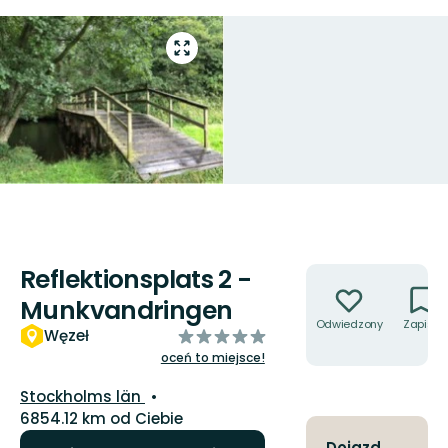
Przejdź
do
trybu
pełnoekranowego
Reflektionsplats 2 -
Akcje
Munkvandringen
Odwiedzony
Zapisz
z
Węzeł
5
oceń to miejsce!
gwiazdek
Województwo:
Stockholms län
6854.12 km od Ciebie
Dojazd