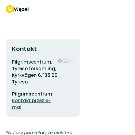
Węzeł
Kontakt
Adres
Logotyp
Pilgrimscentrum,
organizacji
Tyresö församling,
Kyrkvägen 6, 135 60
Tyresö
Adres
Pilgrimscentrum
e-
mail
Kontakt przez e-
mail
Należy pamiętać, że niektóre z