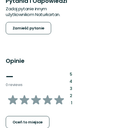
Pytania i Odpowiedzi
Zadaj pytanie innym
użytkownikom Naturkartan.
Zamieść pytanie
Opinie
—
:
5
:
4
0 reviews
:
3
z
:
2
:
1
5
gwiazdek
Oceń to miejsce