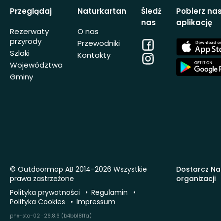
Przeglądaj
Naturkartan
Śledź
Pobierz na
nas
aplikację
Rezerwaty
O nas
przyrody
Facebook
App
Przewodniki
Store
Szlaki
Kontakty
Instagram
App
Województwa
Store
Gminy
© Outdoormap AB 2014-2026 Wszystkie
Dostarcz Na
prawa zastrzeżone
organizacji
Polityka prywatności
Regulamin
Polityka Cookies
Impressum
phx-sto-02 · 26.8.6 (b4bb18ffa)