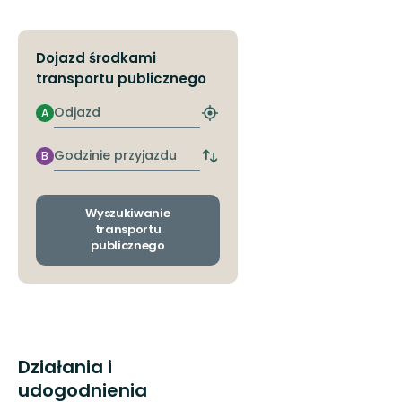
Dojazd środkami
transportu publicznego
Odjazd
A
Znajdź
najbliższy
przystanek
Godzinie
B
Zmiana
przyjazdu
przystanków
odjazdu
i
Wyszukiwanie
przyjazdu
transportu
publicznego
Działania i
udogodnienia