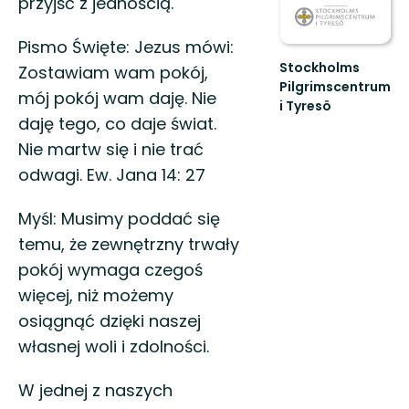
przyjść z jednością.
Pismo Święte: Jezus mówi:
Stockholms
Zostawiam wam pokój,
Pilgrimscentrum
mój pokój wam daję. Nie
i Tyresö
daję tego, co daje świat.
Slå
följe
Nie martw się i nie trać
en
odwagi. Ew. Jana 14: 27
bit
på
vägen
Myśl: Musimy poddać się
temu, że zewnętrzny trwały
pokój wymaga czegoś
więcej, niż możemy
osiągnąć dzięki naszej
własnej woli i zdolności.
W jednej z naszych