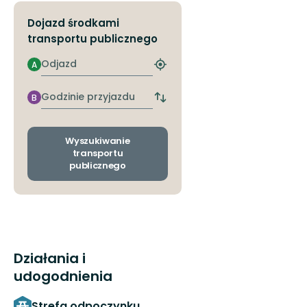
Dojazd środkami
transportu publicznego
Odjazd
A
Znajdź
najbliższy
przystanek
Godzinie
B
Zmiana
przyjazdu
przystanków
odjazdu
i
Wyszukiwanie
przyjazdu
transportu
publicznego
Działania i
udogodnienia
Strefa odpoczynku