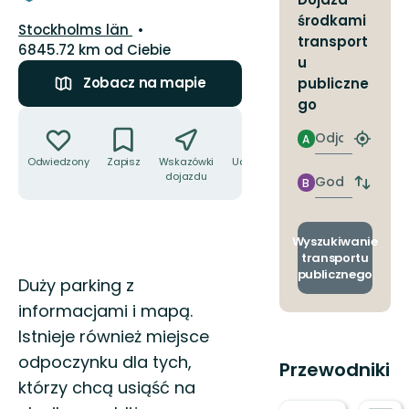
środkami
Województwo:
Stockholms län
transport
6845.72 km od Ciebie
u
Zobacz na mapie
publiczne
go
Akcje
Odjazd
A
Znajdź
najbliżs
Odwiedzony
Zapisz
Wskazówki
Udostępnij
dojazdu
przyst
Godzinie
B
Zmian
przyjazdu
przyst
odjazd
i
Wyszukiwanie
przyjaz
transportu
publicznego
Opis
Duży parking z
informacjami i mapą.
Istnieje również miejsce
odpoczynku dla tych,
Przewodniki
którzy chcą usiąść na