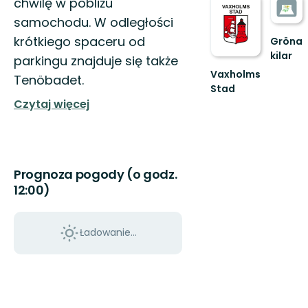
chwilę w pobliżu
samochodu. W odległości
krótkiego spaceru od
Gröna
kilar
parkingu znajduje się także
Guide
Vaxholms
Tenöbadet.
till
Stad
naturen
Vaxholm
Czytaj więcej
i
erbjuder
Stockho
med
gröna
sin
kilar:
storslagna
An...
natur
Prognoza pogody (o godz.
unika...
12:00)
Ładowanie...