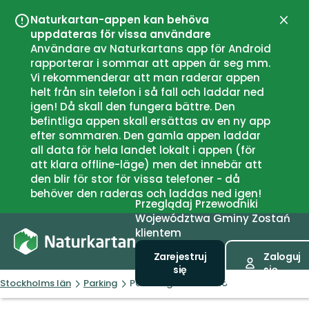
Naturkartan-appen kan behöva
Zamk
uppdateras för vissa användare
Användare av Naturkartans app för Android
rapporterar i sommar att appen är seg mm.
Vi rekommenderar att man raderar appen
helt från sin telefon i så fall och laddar ned
igen! Då skall den fungera bättre. Den
befintliga appen skall ersättas av en ny app
efter sommaren. Den gamla appen laddar
all data för hela landet lokalt i appen (för
att klara offline-läge) men det innebär att
den blir för stor för vissa telefoner - då
behöver den raderas och laddas ned igen!
Przeglądaj
Przewodniki
Województwa
Gminy
Zostań
klientem
Zarejestruj
Zaloguj
się
się
Stockholms län
Parking
Parkering Montebello