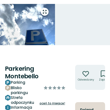
Przejdź
do
trybu
pełnoekranowego
Parkering
Akcje
Montebello
Odwiedzony
Zapisz
Parking
z
Blisko
5
parkingu
Strefa
gwiazdek
odpoczynku
oceń to miejsce!
Informacja
Dojazd