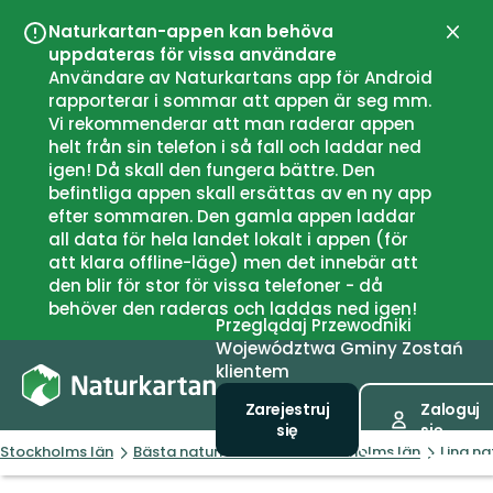
Naturkartan-appen kan behöva
Zamk
uppdateras för vissa användare
Användare av Naturkartans app för Android
rapporterar i sommar att appen är seg mm.
Vi rekommenderar att man raderar appen
helt från sin telefon i så fall och laddar ned
igen! Då skall den fungera bättre. Den
befintliga appen skall ersättas av en ny app
efter sommaren. Den gamla appen laddar
all data för hela landet lokalt i appen (för
att klara offline-läge) men det innebär att
den blir för stor för vissa telefoner - då
behöver den raderas och laddas ned igen!
Przeglądaj
Przewodniki
Województwa
Gminy
Zostań
klientem
Zarejestruj
Zaloguj
się
się
Stockholms län
Bästa naturreservaten i Stockholms län
Lina na