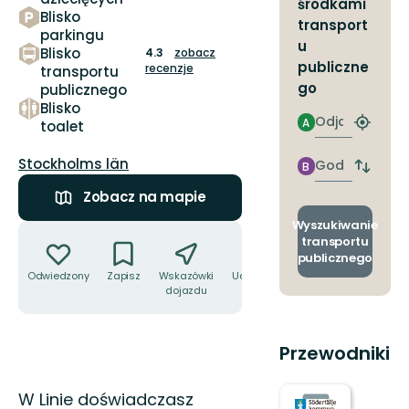
środkami
Blisko
transport
parkingu
u
Blisko
4.3
zobacz
publiczne
recenzje
transportu
go
publicznego
Blisko
Odjazd
A
toalet
Znajdź
najbliżs
Województwo:
przyst
Stockholms län
Godzinie
B
Zmian
przyjazdu
przyst
Zobacz na mapie
odjazd
i
Wyszukiwanie
Akcje
przyjaz
transportu
publicznego
Odwiedzony
Zapisz
Wskazówki
Udostępnij
dojazdu
Przewodniki
Opis
W Linie doświadczasz