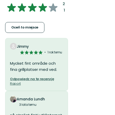
4.2624777183600715
:
2
:
1
z
5
Oceń to miejsce
gwiazdek
Jimmy
5
1 rok temu
z
5
Mycket fint område och
gwiazdek
fina grillplatser med ved.
Odpowiedz na tę recenzję
Raport
Amanda Lundh
3 lata temu