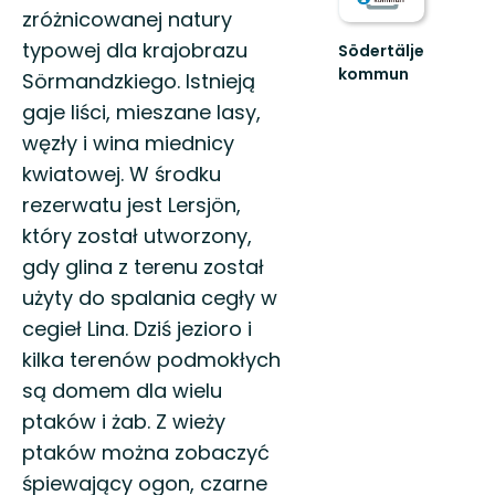
zróżnicowanej natury
typowej dla krajobrazu
Södertälje
kommun
Sörmandzkiego. Istnieją
Södertäljes
gaje liści, mieszane lasy,
natur
är
węzły i wina miednicy
en
kwiatowej. W środku
riktig
skatt!
rezerwatu jest Lersjön,
Här
który został utworzony,
finns...
gdy glina z terenu został
użyty do spalania cegły w
cegieł Lina. Dziś jezioro i
kilka terenów podmokłych
są domem dla wielu
ptaków i żab. Z wieży
ptaków można zobaczyć
śpiewający ogon, czarne