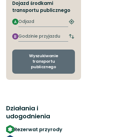
Dojazd środkami
transportu publicznego
Odjazd
A
Znajdź
najbliższy
przystanek
Godzinie
B
Zmiana
przyjazdu
przystanków
odjazdu
i
Wyszukiwanie
przyjazdu
transportu
publicznego
Działania i
udogodnienia
Rezerwat przyrody