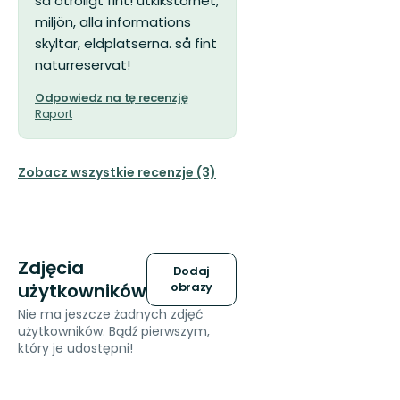
så otroligt fint! utkikstornet,
miljön, alla informations
skyltar, eldplatserna. så fint
naturreservat!
Odpowiedz na tę recenzję
Raport
Zobacz wszystkie recenzje (3)
Zdjęcia
Dodaj
użytkowników
obrazy
Nie ma jeszcze żadnych zdjęć
użytkowników. Bądź pierwszym,
który je udostępni!