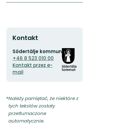
Kontakt
Adres
Logotyp
Södertälje kommun
e-
organizacji
+46 8 523 010 00
mail
Kontakt przez e-
mail
Należy pamiętać, że niektóre z
tych tekstów zostały
przetłumaczone
automatycznie.