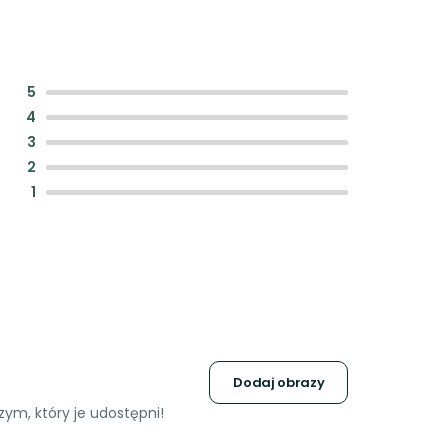
:
5
:
4
:
3
:
2
:
1
Dodaj obrazy
ym, który je udostępni!