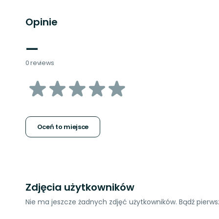
Opinie
—
0 reviews
z
5
gwiazdek
Oceń to miejsce
Zdjęcia użytkowników
Nie ma jeszcze żadnych zdjęć użytkowników. Bądź pierwsz