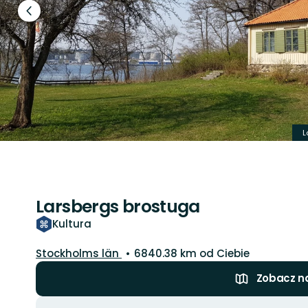
Poprzedni
slajd
L
Larsbergs brostuga
Kultura
Województwo:
Stockholms län
6840.38 km od Ciebie
Zobacz n
Akcje