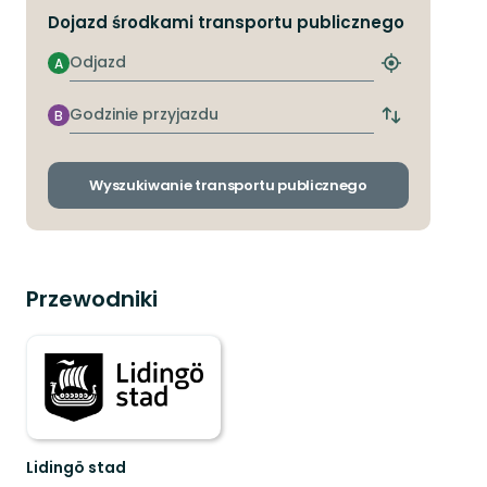
Dojazd środkami transportu publicznego
Odjazd
A
Znajdź
najbliższy
przystanek
Godzinie
B
Zmiana
przyjazdu
przystanków
odjazdu
i
Wyszukiwanie transportu publicznego
przyjazdu
Przewodniki
Lidingö stad