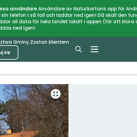
issa användare
Användare av Naturkartans app för Andr
n telefon i så fall och laddar ned igen! Då skall den fun
 all data för hela landet lokalt i appen (för att klara of
addas ned igen!
dztwa
Gminy
Zostań klientem
j się
Przejdź
do
trybu
pełnoekranowego