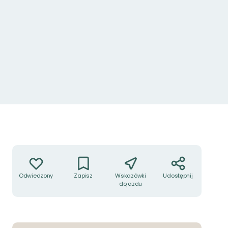
Larsbergs brostuga. Foto Lidingö stad.
Akcje
Odwiedzony
Zapisz
Wskazówki
Udostępnij
dojazdu