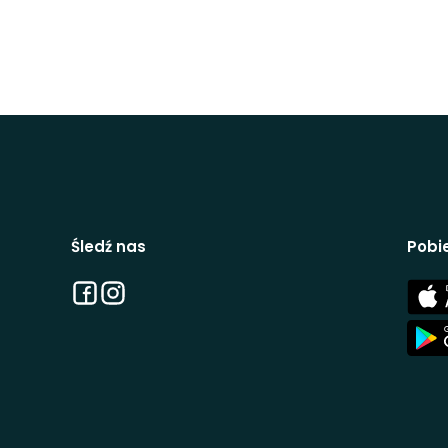
Śledź nas
Pobie
Facebook
Instagram
App
Stor
App
Stor