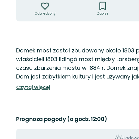
Odwiedzony
Zapisz
Opis
Domek most został zbudowany około 1803 pr
właścicieli 1803 lidingö most między Larsber
czasu zburzenia mostu w 1884 r. Domek znaj
Dom jest zabytkiem kultury i jest używany ja
Czytaj więcej
Prognoza pogody (o godz. 12:00)
Ładowan