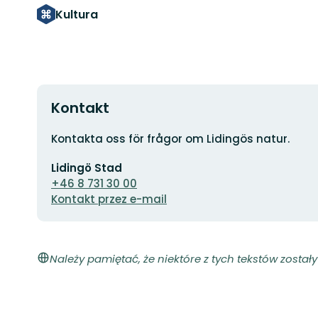
Kultura
Kontakt
Adres
Kontakta oss för frågor om Lidingös natur.
Adres
Lidingö Stad
e-
mail
+46 8 731 30 00
Kontakt przez e-mail
Należy pamiętać, że niektóre z tych tekstów zosta