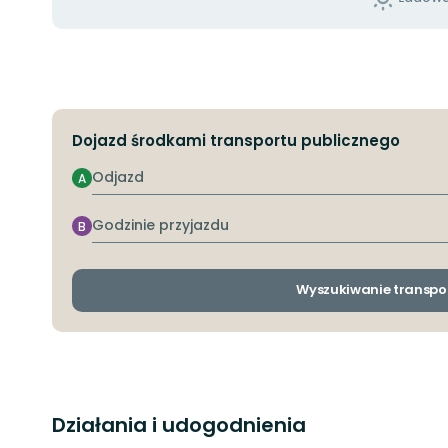
Dojazd środkami transportu publicznego
Odjazd
A
Godzinie
B
przyjazdu
Wyszukiwanie transpo
Działania i udogodnienia