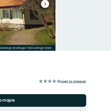
Następny
slajd
arsbergs brostuga. Foto Lidingö stad.
z
oceń to miejsce!
5
gwiazdek
a mapie