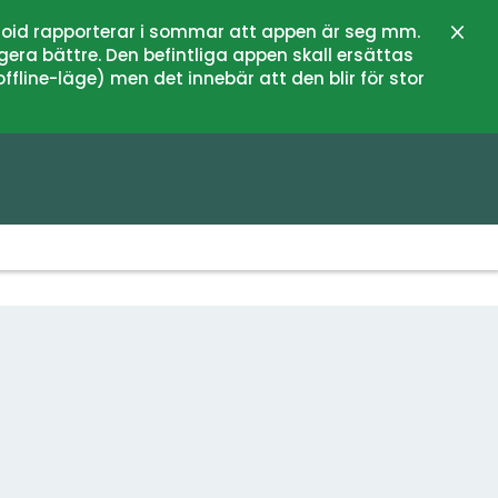
oid rapporterar i sommar att appen är seg mm.
Zamk
gera bättre. Den befintliga appen skall ersättas
fline-läge) men det innebär att den blir för stor