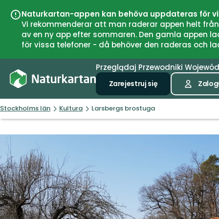
Naturkartan-appen kan behöva uppdateras för v
Vi rekommenderar att man raderar appen helt från si
av en ny app efter sommaren. Den gamla appen laddar
för vissa telefoner - då behöver den raderas och l
Przeglądaj
Przewodniki
Wojewó
Zarejestruj się
Zalogu
Stockholms län
Kultura
Larsbergs brostuga