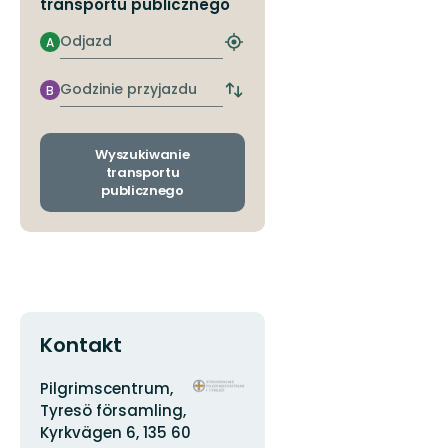
transportu publicznego
Odjazd
A
Znajdź
najbliższy
przystanek
Godzinie
B
Zmiana
przyjazdu
przystanków
odjazdu
i
Wyszukiwanie
przyjazdu
transportu
publicznego
Kontakt
Adres
Logotyp
Pilgrimscentrum,
organizacji
Tyresö församling,
Kyrkvägen 6, 135 60