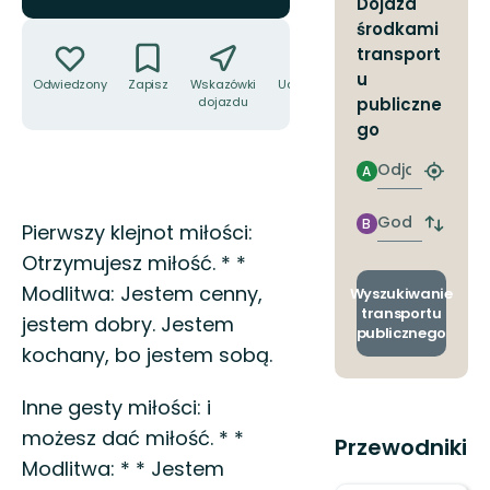
Dojazd
Akcje
środkami
transport
u
Odwiedzony
Zapisz
Wskazówki
Udostępnij
dojazdu
publiczne
go
Odjazd
A
Znajdź
najbliżs
przyst
Godzinie
B
Opis
Pierwszy klejnot miłości:
Zmian
przyjazdu
przyst
Otrzymujesz miłość. * *
odjazd
Modlitwa: Jestem cenny,
i
Wyszukiwanie
przyjaz
transportu
jestem dobry. Jestem
publicznego
kochany, bo jestem sobą.
Inne gesty miłości: i
możesz dać miłość. * *
Przewodniki
Modlitwa: * * Jestem