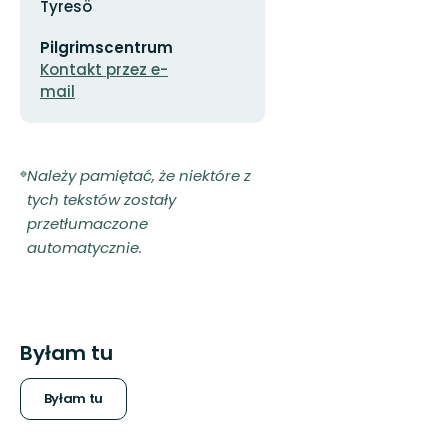
Tyresö
Adres
Pilgrimscentrum
e-
mail
Kontakt przez e-
mail
Należy pamiętać, że niektóre z
tych tekstów zostały
przetłumaczone
automatycznie.
Byłam tu
Byłam tu