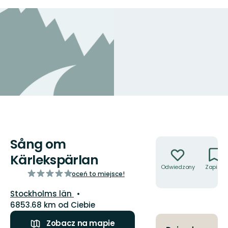
Sång om
Akcje
Kärlekspärlan
Odwiedzony
Zapisz
z
oceń to miejsce!
5
Województwo:
Stockholms län
gwiazdek
6853.68 km od Ciebie
Zobacz na mapie