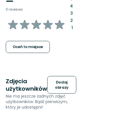
—
:
4
0 reviews
:
3
z
:
2
:
1
5
gwiazdek
Oceń to miejsce
Zdjęcia
Dodaj
użytkowników
obrazy
Nie ma jeszcze żadnych zdjęć
użytkowników. Bądź pierwszym,
który je udostępni!