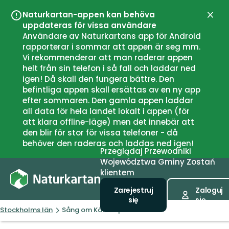
Naturkartan-appen kan behöva
Zamk
uppdateras för vissa användare
Användare av Naturkartans app för Android
rapporterar i sommar att appen är seg mm.
Vi rekommenderar att man raderar appen
helt från sin telefon i så fall och laddar ned
igen! Då skall den fungera bättre. Den
befintliga appen skall ersättas av en ny app
efter sommaren. Den gamla appen laddar
all data för hela landet lokalt i appen (för
att klara offline-läge) men det innebär att
den blir för stor för vissa telefoner - då
behöver den raderas och laddas ned igen!
Przeglądaj
Przewodniki
Województwa
Gminy
Zostań
klientem
Zarejestruj
Zaloguj
się
się
Stockholms län
Sång om Kärlekspärlan