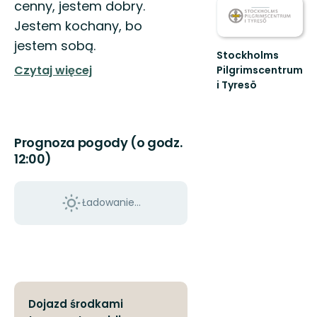
cenny, jestem dobry.
Jestem kochany, bo
jestem sobą.
Stockholms
Czytaj więcej
Pilgrimscentrum
i Tyresö
Slå
följe
en
bit
Prognoza pogody (o godz.
på
12:00)
vägen
Ładowanie...
Dojazd środkami