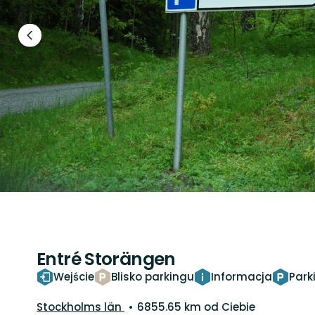
Poprzedni
slajd
Entré Storängen
Wejście
Blisko parkingu
Informacja
Park
Województwo:
Stockholms län
6855.65 km od Ciebie