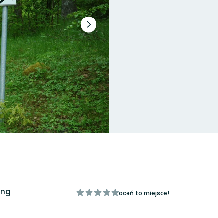
Następny
slajd
ing
z
oceń to miejsce!
5
gwiazdek