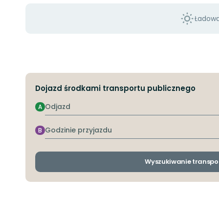
Ładowan
Dojazd środkami transportu publicznego
Odjazd
A
Godzinie
B
przyjazdu
Wyszukiwanie transpo