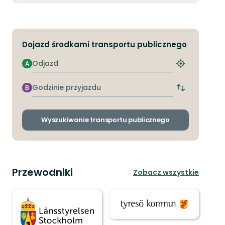
Dojazd środkami transportu publicznego
Odjazd
A
Znajdź
najbliższy
przystanek
Godzinie
B
Zmiana
przyjazdu
przystanków
odjazdu
i
Wyszukiwanie transportu publicznego
przyjazdu
Przewodniki
Zobacz wszystkie