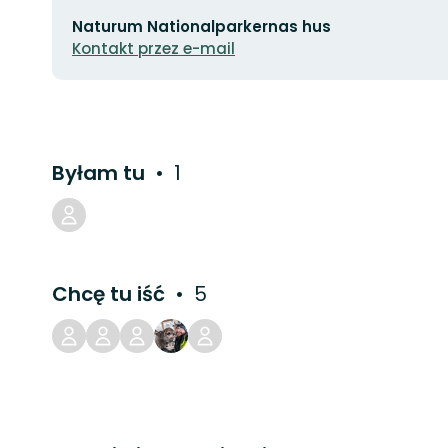
Adres
Naturum Nationalparkernas hus
e-
mail
Kontakt przez e-mail
Byłam tu
1
Chcę tu iść
5