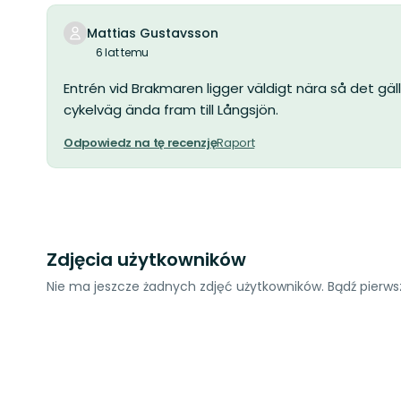
Mattias Gustavsson
6 lat temu
Entrén vid Brakmaren ligger väldigt nära så det gäll
cykelväg ända fram till Långsjön.
Odpowiedz na tę recenzję
Raport
Zdjęcia użytkowników
Nie ma jeszcze żadnych zdjęć użytkowników. Bądź pierwsz