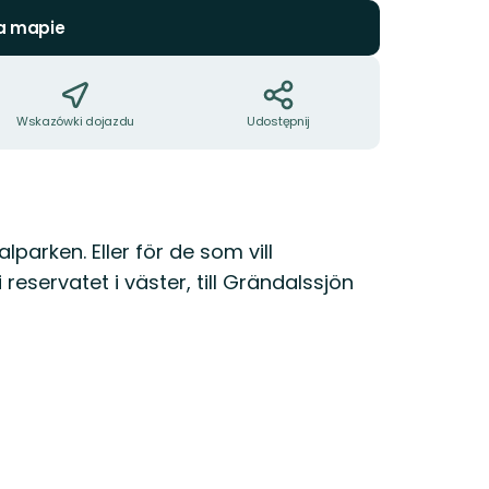
a mapie
Wskazówki dojazdu
Udostępnij
lparken. Eller för de som vill
servatet i väster, till Grändalssjön