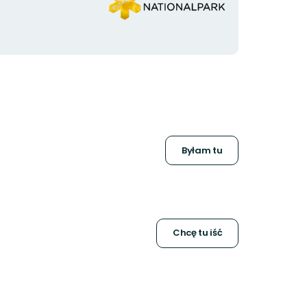
organizacji
Byłam tu
Chcę tu iść