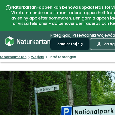
Naturkartan-appen kan behöva uppdateras för v
Vi rekommenderar att man raderar appen helt från si
av en ny app efter sommaren. Den gamla appen laddar
för vissa telefoner - då behöver den raderas och l
Przeglądaj
Przewodniki
Wojewó
Zarejestruj się
Zalogu
Stockholms län
Wejście
Entré Storängen