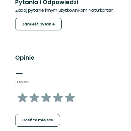
Pytania i Odpowiedzi
Zadaj pytanie innym użytkownikom Naturkartan.
Zamieść pytanie
Opinie
—
1 review
z
5
gwiazdek
Oceń to miejsce