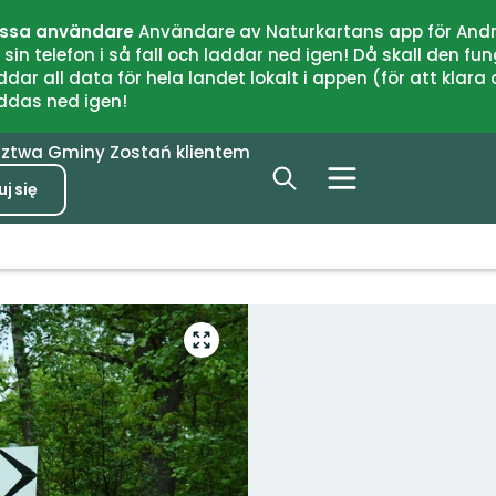
issa användare
Användare av Naturkartans app för Andr
n telefon i så fall och laddar ned igen! Då skall den fun
 all data för hela landet lokalt i appen (för att klara of
addas ned igen!
dztwa
Gminy
Zostań klientem
j się
Przejdź
do
trybu
pełnoekranowego