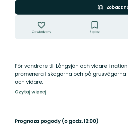
Zobacz n
Akcje
Odwiedzony
Zapisz
Opis
För vandrare till Långsjön och vidare i nationa
promenera i skogarna och på grusvägarna i re
och vidare.
Czytaj więcej
Prognoza pogody (o godz. 12:00)