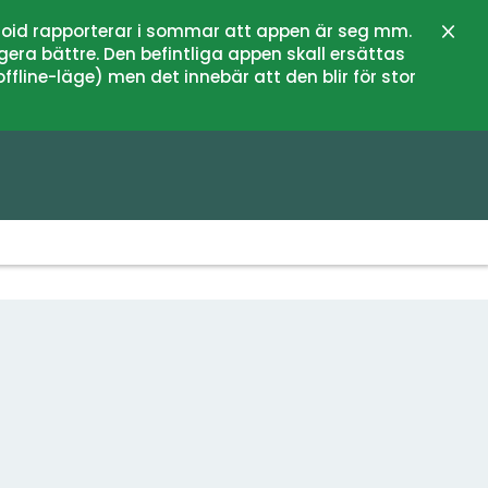
oid rapporterar i sommar att appen är seg mm.
Zamk
gera bättre. Den befintliga appen skall ersättas
fline-läge) men det innebär att den blir för stor