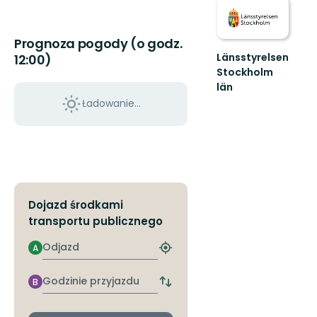
Prognoza pogody (o godz.
Länsstyrelsen
12:00)
Stockholm
län
Guide
Ładowanie...
till
naturreservat
och
nationalparker
i
S...
Dojazd środkami
transportu publicznego
Odjazd
A
Znajdź
najbliższy
przystanek
Godzinie
B
Zmiana
przyjazdu
przystanków
odjazdu