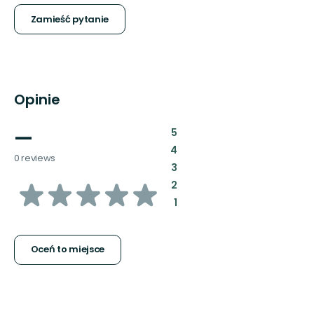
Zamieść pytanie
Opinie
—
:
5
:
4
0 reviews
:
3
z
:
2
:
1
5
gwiazdek
Oceń to miejsce