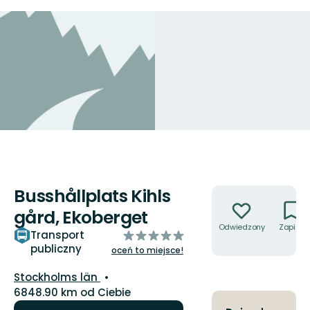
Busshållplats Kihls
Akcje
gård, Ekoberget
Odwiedzony
Zapisz
z
Transport
publiczny
5
oceń to miejsce!
gwiazdek
Województwo:
Stockholms län
6848.90 km od Ciebie