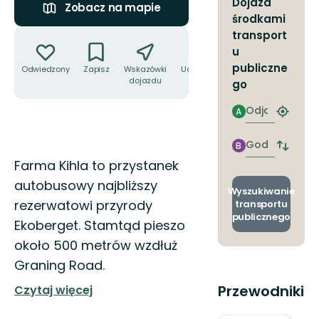
Dojazd
Zobacz na mapie
środkami
Akcje
transport
u
publiczne
Odwiedzony
Zapisz
Wskazówki
Udostępnij
dojazdu
go
Odjazd
A
Znajdź
najbliżs
przyst
Godzinie
B
Zmian
przyjazdu
Opis
Farma Kihla to przystanek
przyst
odjazd
autobusowy najbliższy
i
Wyszukiwanie
przyjaz
rezerwatowi przyrody
transportu
publicznego
Ekoberget. Stamtąd pieszo
około 500 metrów wzdłuż
Graning Road.
Przewodniki
Czytaj więcej