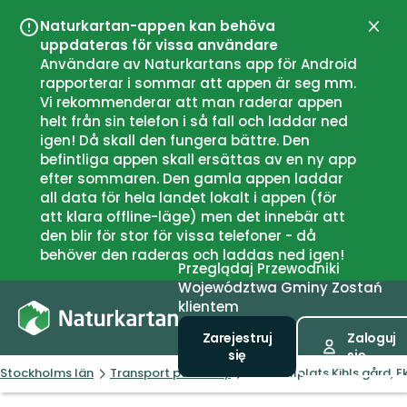
Naturkartan-appen kan behöva
Zamk
uppdateras för vissa användare
Användare av Naturkartans app för Android
rapporterar i sommar att appen är seg mm.
Vi rekommenderar att man raderar appen
helt från sin telefon i så fall och laddar ned
igen! Då skall den fungera bättre. Den
befintliga appen skall ersättas av en ny app
efter sommaren. Den gamla appen laddar
all data för hela landet lokalt i appen (för
att klara offline-läge) men det innebär att
den blir för stor för vissa telefoner - då
behöver den raderas och laddas ned igen!
Przeglądaj
Przewodniki
Województwa
Gminy
Zostań
klientem
Zarejestruj
Zaloguj
się
się
Stockholms län
Transport publiczny
Busshållplats Kihls gård, 