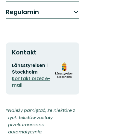
Regulamin
Kontakt
Adres
Logotyp
Länsstyrelsen i
e-
organizacji
Stockholm
mail
Kontakt przez e-
mail
Należy pamiętać, że niektóre z
tych tekstów zostały
przetłumaczone
automatycznie.