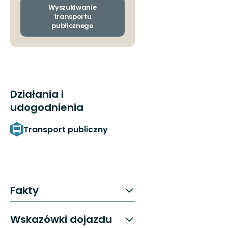
i
Wyszukiwanie
przyjazdu
transportu
publicznego
Działania i
udogodnienia
Transport publiczny
Fakty
Wskazówki dojazdu