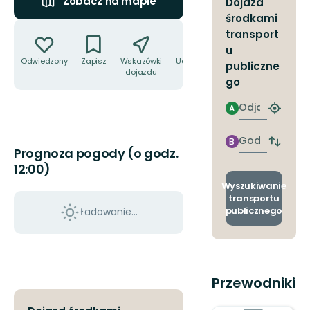
Zobacz na mapie
Dojazd
środkami
Akcje
transport
u
Odwiedzony
Zapisz
Wskazówki
Udostępnij
publiczne
dojazdu
go
Odjazd
A
Znajdź
najbliżs
przyst
Godzinie
B
Zmian
Prognoza pogody (o godz.
przyjazdu
przyst
12:00)
odjazd
i
Wyszukiwanie
przyjaz
transportu
publicznego
Ładowanie...
Przewodniki