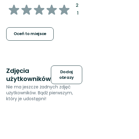
z
:
2
:
1
5
gwiazdek
Oceń to miejsce
Zdjęcia
Dodaj
użytkowników
obrazy
Nie ma jeszcze żadnych zdjęć
użytkowników. Bądź pierwszym,
który je udostępni!