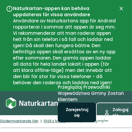
Naturkartan-appen kan behöva
Zamk
uppdateras för vissa användare
Användare av Naturkartans app för Android
rapporterar i sommar att appen är seg mm.
Vi rekommenderar att man raderar appen
helt från sin telefon i så fall och laddar ned
igen! Då skall den fungera bättre. Den
befintliga appen skall ersättas av en ny app
efter sommaren. Den gamla appen laddar
all data för hela landet lokalt i appen (för
att klara offline-läge) men det innebär att
den blir för stor för vissa telefoner - då
behöver den raderas och laddas ned igen!
Przeglądaj
Przewodniki
Województwa
Gminy
Zostań
klientem
Zarejestruj
Zaloguj
się
się
Södermanlands län
Stół z ławką
Bord, Skirtorpssjön