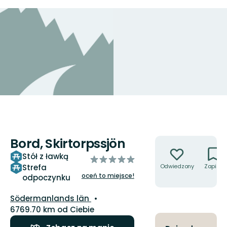
Bord, Skirtorpssjön
Akcje
Stół z ławką
z
Strefa
Odwiedzony
Zapisz
5
oceń to miejsce!
odpoczynku
gwiazdek
Województwo:
Södermanlands län
6769.70 km od Ciebie