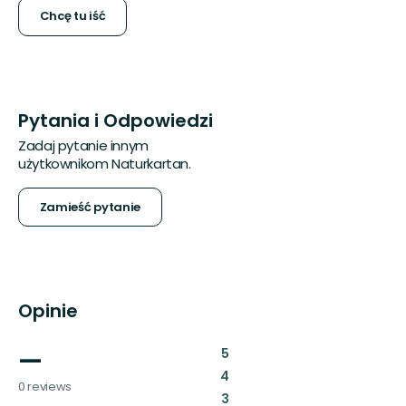
Chcę tu iść
Pytania i Odpowiedzi
Zadaj pytanie innym
użytkownikom Naturkartan.
Zamieść pytanie
Opinie
—
:
5
:
4
0 reviews
:
3