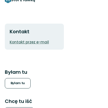
Kontakt
Adres
Kontakt przez e-mail
e-
mail
Byłam tu
Byłam tu
Chcę tu iść