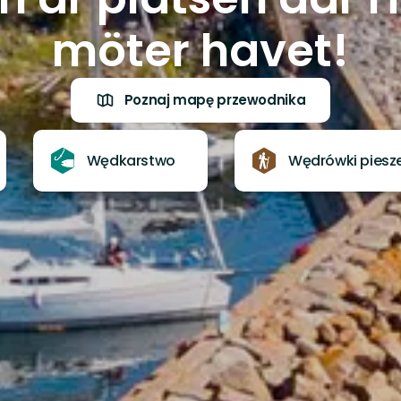
möter havet!
Poznaj mapę przewodnika
Wędkarstwo
Wędrówki piesz