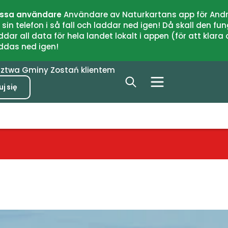
issa användare
Användare av Naturkartans app för Andr
n telefon i så fall och laddar ned igen! Då skall den fun
 all data för hela landet lokalt i appen (för att klara of
addas ned igen!
dztwa
Gminy
Zostań klientem
j się