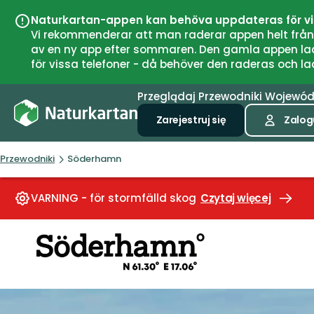
Naturkartan-appen kan behöva uppdateras för v
Vi rekommenderar att man raderar appen helt från si
av en ny app efter sommaren. Den gamla appen laddar
för vissa telefoner - då behöver den raderas och l
Przeglądaj
Przewodniki
Wojewó
Zarejestruj się
Zalogu
Przewodniki
Söderhamn
VARNING - för stormfälld skog
Czytaj więcej
Söderhamn