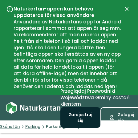
Naturkartan-appen kan behöva
Zamk
uppdateras för vissa användare
Användare av Naturkartans app för Android
rapporterar i sommar att appen är seg mm.
Vi rekommenderar att man raderar appen
helt från sin telefon i så fall och laddar ned
igen! Då skall den fungera bättre. Den
befintliga appen skall ersättas av en ny app
efter sommaren. Den gamla appen laddar
all data för hela landet lokalt i appen (för
att klara offline-läge) men det innebär att
den blir för stor för vissa telefoner - då
behöver den raderas och laddas ned igen!
Przeglądaj
Przewodniki
Województwa
Gminy
Zostań
klientem
Zarejestruj
Zaloguj
się
się
Skåne län
Parking
Parkering, Billebjer