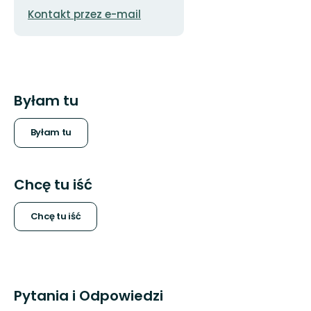
Adres
Kontakt przez e-mail
e-
mail
Byłam tu
Byłam tu
Chcę tu iść
Chcę tu iść
Pytania i Odpowiedzi