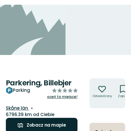
Parkering, Billebjer
Akcje
z
Parking
5
Odwiedzony
Zapisz
oceń to miejsce!
gwiazdek
Województwo:
Skåne län
6796.39 km od Ciebie
Zobacz na mapie