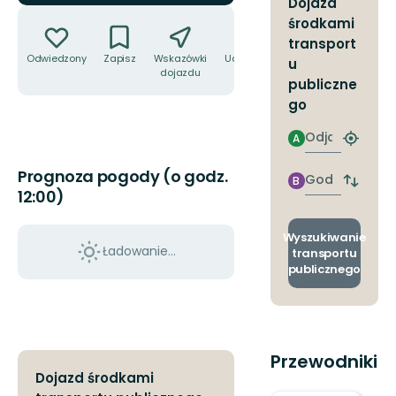
Dojazd
Akcje
środkami
transport
Odwiedzony
Zapisz
Wskazówki
Udostępnij
u
dojazdu
publiczne
go
Odjazd
A
Znajdź
najbliżs
Prognoza pogody (o godz.
przyst
Godzinie
B
Zmian
12:00)
przyjazdu
przyst
odjazd
i
Wyszukiwanie
przyjaz
Ładowanie...
transportu
publicznego
Przewodniki
Dojazd środkami