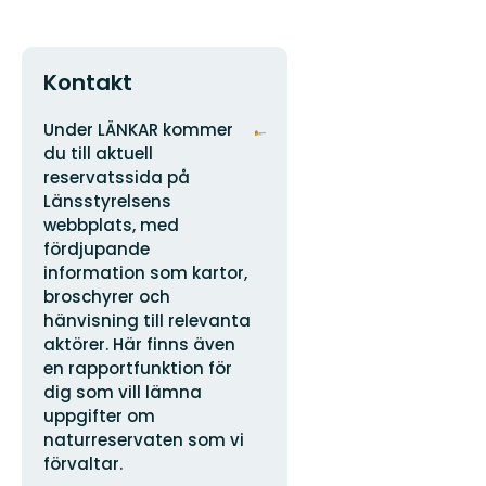
Kontakt
Adres
Logotyp
Under LÄNKAR kommer
organizacji
du till aktuell
reservatssida på
Länsstyrelsens
webbplats, med
fördjupande
information som kartor,
broschyrer och
hänvisning till relevanta
aktörer. Här finns även
en rapportfunktion för
dig som vill lämna
uppgifter om
naturreservaten som vi
förvaltar.