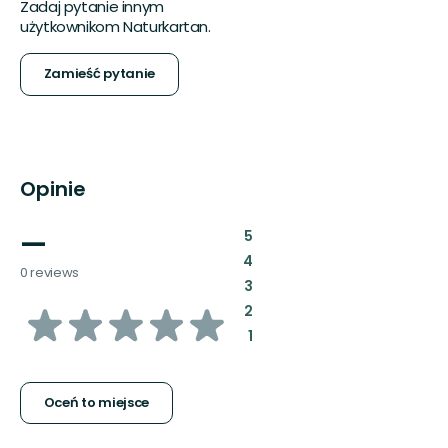
Zadaj pytanie innym
użytkownikom Naturkartan.
Zamieść pytanie
Opinie
—
:
5
:
4
0 reviews
:
3
z
:
2
:
1
5
gwiazdek
Oceń to miejsce