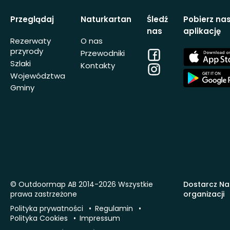
Przeglądaj
Naturkartan
Śledź
Pobierz na
nas
aplikację
Rezerwaty
O nas
przyrody
Facebook
App
Przewodniki
Store
Szlaki
Kontakty
Instagram
App
Województwa
Store
Gminy
© Outdoormap AB 2014-2026 Wszystkie
Dostarcz Na
prawa zastrzeżone
organizacji
Polityka prywatności
Regulamin
Polityka Cookies
Impressum