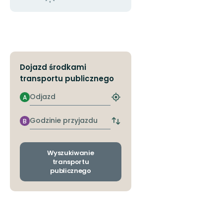
Dojazd środkami
transportu publicznego
Odjazd
A
Znajdź
najbliższy
przystanek
Godzinie
B
Zmiana
przyjazdu
przystanków
odjazdu
i
Wyszukiwanie
przyjazdu
transportu
publicznego