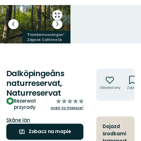
Przejdź
do
Poprzedni
Następny
trybu
slajd
slajd
pełnoekranowego
"Fladdermusslingan".
Tistelfjäril.
Zdjęcie: Cathrine Ek
Zdjęcie: Alex Regnér
Dalköpingeåns
Akcje
naturreservat,
Odwiedzony
Zapisz
Naturreservat
z
Rezerwat
przyrody
5
oceń to miejsce!
gwiazdek
Województwo:
Skåne län
Dojazd
Zobacz na mapie
środkami
transport