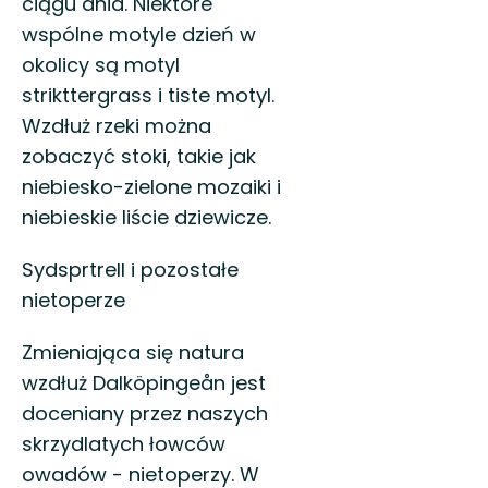
ciągu dnia. Niektóre
wspólne motyle dzień w
okolicy są motyl
strikttergrass i tiste motyl.
Wzdłuż rzeki można
zobaczyć stoki, takie jak
niebiesko-zielone mozaiki i
niebieskie liście dziewicze.
Sydsprtrell i pozostałe
nietoperze
Zmieniająca się natura
wzdłuż Dalköpingeån jest
doceniany przez naszych
skrzydlatych łowców
owadów - nietoperzy. W