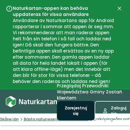
Naturkartan-appen kan behöva
Zamk
uppdateras för vissa användare
Användare av Naturkartans app för Android
rapporterar i sommar att appen är seg mm.
Vi rekommenderar att man raderar appen
helt från sin telefon i så fall och laddar ned
igen! Då skall den fungera bättre. Den
befintliga appen skall ersättas av en ny app
efter sommaren. Den gamla appen laddar
all data för hela landet lokalt i appen (för
att klara offline-läge) men det innebär att
den blir för stor för vissa telefoner - då
behöver den raderas och laddas ned igen!
Przeglądaj
Przewodniki
Województwa
Gminy
Zostań
klientem
Zarejestruj
Zaloguj
się
się
Skåne län
Bästa naturreservaten i Skåne län
Dalköpingeåns natu