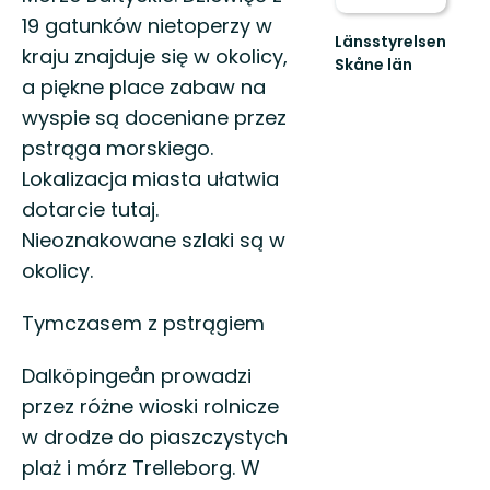
19 gatunków nietoperzy w
Länsstyrelsen
kraju znajduje się w okolicy,
Skåne län
a piękne place zabaw na
Välkommen
till
wyspie są doceniane przez
Skånes
pstrąga morskiego.
fantastiska
natur!
Lokalizacja miasta ułatwia
dotarcie tutaj.
Nieoznakowane szlaki są w
okolicy.
Tymczasem z pstrągiem
Dalköpingeån prowadzi
przez różne wioski rolnicze
w drodze do piaszczystych
plaż i mórz Trelleborg. W