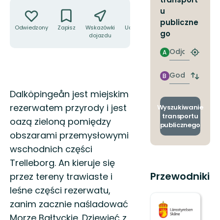
Akcje
u
publiczne
Odwiedzony
Zapisz
Wskazówki
Udostępnij
go
dojazdu
Odjazd
A
Znajdź
najbliżs
przyst
Godzinie
B
Zmian
przyjazdu
przyst
Opis
Dalköpingeån jest miejskim
odjazd
i
rezerwatem przyrody i jest
Wyszukiwanie
przyjaz
transportu
oazą zieloną pomiędzy
publicznego
obszarami przemysłowymi
wschodnich części
Trelleborg. An kieruje się
Przewodniki
przez tereny trawiaste i
leśne części rezerwatu,
zanim zacznie naśladować
Morze Bałtyckie. Dziewięć z