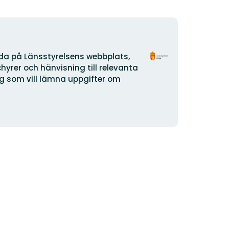
Logotyp
ida på Länsstyrelsens webbplats,
organizacji
yrer och hänvisning till relevanta
dig som vill lämna uppgifter om