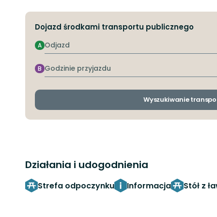
Dojazd środkami transportu publicznego
Odjazd
A
Godzinie
B
przyjazdu
Wyszukiwanie transpo
Działania i udogodnienia
Strefa odpoczynku
Informacja
Stół z ł