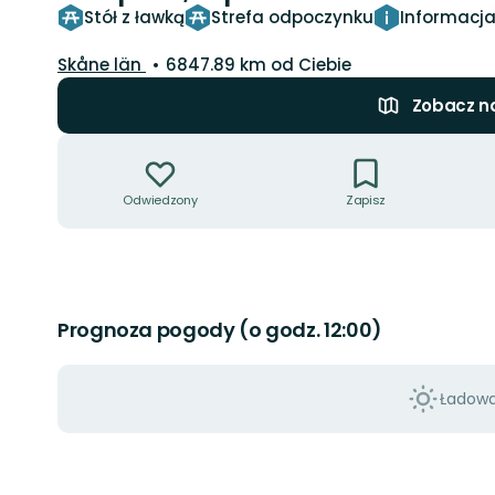
Stół z ławką
Strefa odpoczynku
Informacj
Województwo:
Skåne län
6847.89 km od Ciebie
Zobacz n
Akcje
Odwiedzony
Zapisz
Prognoza pogody (o godz. 12:00)
Ładowan