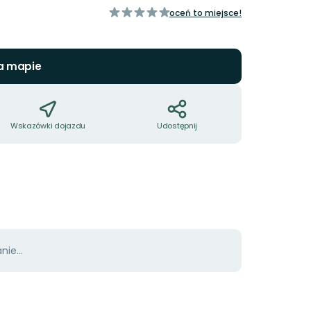
a
z
oceń to miejsce!
5
gwiazdek
a mapie
Wskazówki dojazdu
Udostępnij
ie...