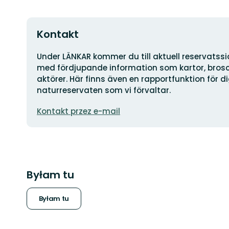
Kontakt
Adres
Under LÄNKAR kommer du till aktuell reservatss
med fördjupande information som kartor, brosch
aktörer. Här finns även en rapportfunktion för 
naturreservaten som vi förvaltar.
Adres
Kontakt przez e-mail
e-
mail
Byłam tu
Byłam tu