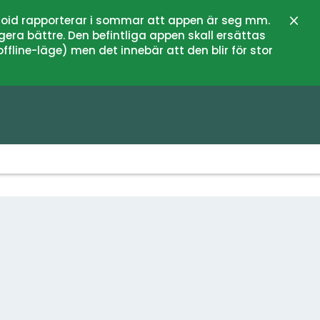
oid rapporterar i sommar att appen är seg mm.
Zamk
gera bättre. Den befintliga appen skall ersättas
fline-läge) men det innebär att den blir för stor