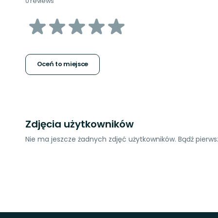
0 reviews
z
5
gwiazdek
Oceń to miejsce
Zdjęcia użytkowników
Nie ma jeszcze żadnych zdjęć użytkowników. Bądź pierwsz