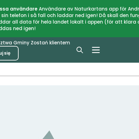
issa användare
Användare av Naturkartans app för Andr
n telefon i så fall och laddar ned igen! Då skall den fun
 all data för hela landet lokalt i appen (för att klara of
addas ned igen!
dztwa
Gminy
Zostań klientem
j się