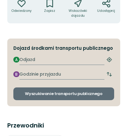
Odwiedzony
Zapisz
Wskazówki
Udostępnij
dojazdu
Dojazd środkami transportu publicznego
Odjazd
A
Znajdź
najbliższy
przystanek
Godzinie
B
Zmiana
przyjazdu
przystanków
odjazdu
i
Wyszukiwanie transportu publicznego
przyjazdu
Przewodniki