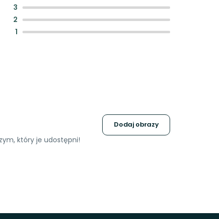
:
3
:
2
:
1
Dodaj obrazy
ym, który je udostępni!