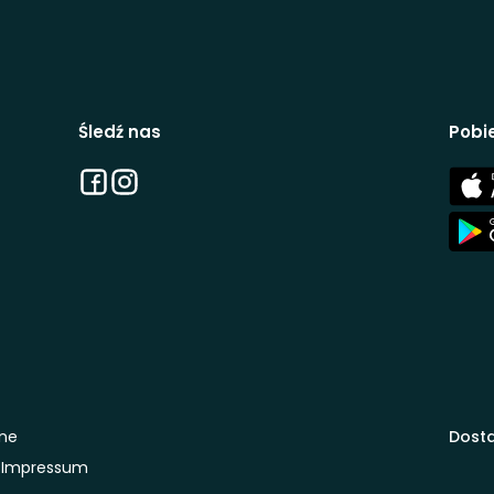
Śledź nas
Pobie
Facebook
Instagram
App
Stor
App
Stor
one
Dosta
Impressum