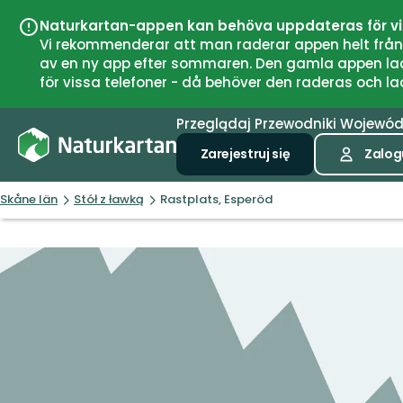
Naturkartan-appen kan behöva uppdateras för v
Vi rekommenderar att man raderar appen helt från si
av en ny app efter sommaren. Den gamla appen laddar
för vissa telefoner - då behöver den raderas och l
Przeglądaj
Przewodniki
Wojewó
Zarejestruj się
Zalogu
Skåne län
Stół z ławką
Rastplats, Esperöd