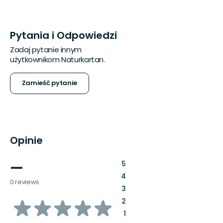
Pytania i Odpowiedzi
Zadaj pytanie innym
użytkownikom Naturkartan.
Zamieść pytanie
Opinie
—
:
5
:
4
0 reviews
:
3
z
:
2
:
1