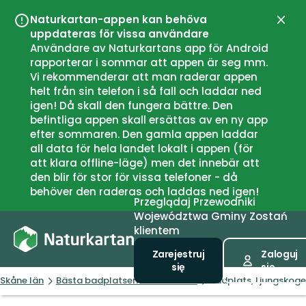
Naturkartan-appen kan behöva
Zamk
uppdateras för vissa användare
Användare av Naturkartans app för Android
rapporterar i sommar att appen är seg mm.
Vi rekommenderar att man raderar appen
helt från sin telefon i så fall och laddar ned
igen! Då skall den fungera bättre. Den
befintliga appen skall ersättas av en ny app
efter sommaren. Den gamla appen laddar
all data för hela landet lokalt i appen (för
att klara offline-läge) men det innebär att
den blir för stor för vissa telefoner - då
behöver den raderas och laddas ned igen!
Przeglądaj
Przewodniki
Województwa
Gminy
Zostań
klientem
Zarejestruj
Zaloguj
się
się
Skåne län
Bästa badplatserna i Skåne län
Badplats, Ljungskog