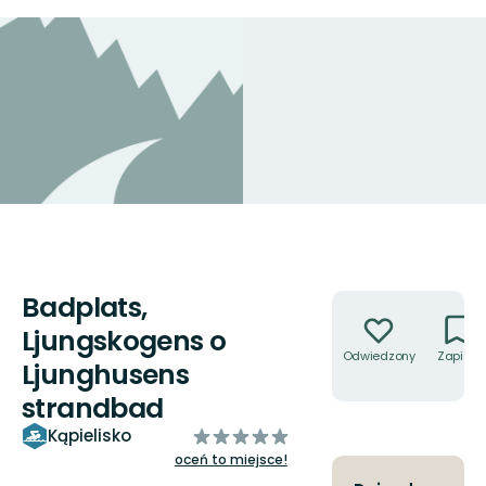
Badplats,
Akcje
Ljungskogens o
Odwiedzony
Zapisz
Ljunghusens
strandbad
z
Kąpielisko
5
oceń to miejsce!
gwiazdek