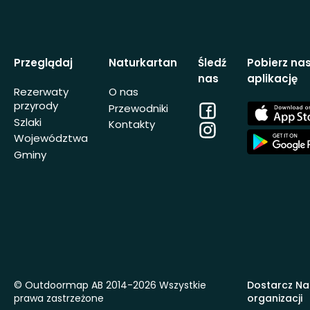
Przeglądaj
Naturkartan
Śledź
Pobierz na
nas
aplikację
Rezerwaty
O nas
przyrody
Facebook
App
Przewodniki
Store
Szlaki
Kontakty
Instagram
App
Województwa
Store
Gminy
© Outdoormap AB 2014-2026 Wszystkie
Dostarcz Na
prawa zastrzeżone
organizacji