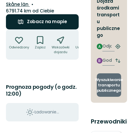
Dojazd
Województwo:
Skåne län
środkami
6791.74 km od Ciebie
transport
u
Zobacz na mapie
publiczne
Akcje
go
Odjazd
A
Odwiedzony
Zapisz
Wskazówki
Udostępnij
Znajdź
dojazdu
najbliżs
przyst
Godzinie
B
Zmian
przyjazdu
przyst
odjazd
i
Wyszukiwanie
przyjaz
transportu
Prognoza pogody (o godz.
publicznego
12:00)
Ładowanie...
Przewodniki