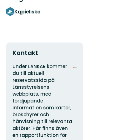
Kąpielisko
Kontakt
Adres
Logotyp
Under LÄNKAR kommer
organizacji
du till aktuell
reservatssida på
Länsstyrelsens
webbplats, med
fördjupande
information som kartor,
broschyrer och
hänvisning till relevanta
aktörer. Här finns även
en rapportfunktion för