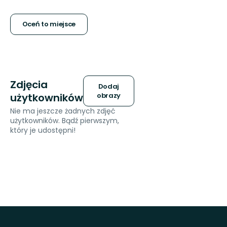
5
gwiazdek
Oceń to miejsce
Zdjęcia
Dodaj
użytkowników
obrazy
Nie ma jeszcze żadnych zdjęć
użytkowników. Bądź pierwszym,
który je udostępni!