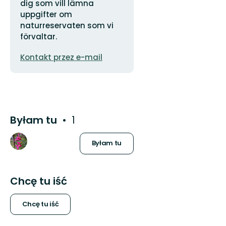
dig som vill lämna
uppgifter om
naturreservaten som vi
förvaltar.
Adres
Kontakt przez e-mail
e-
mail
Byłam tu
1
Byłam tu
Chcę tu iść
Chcę tu iść