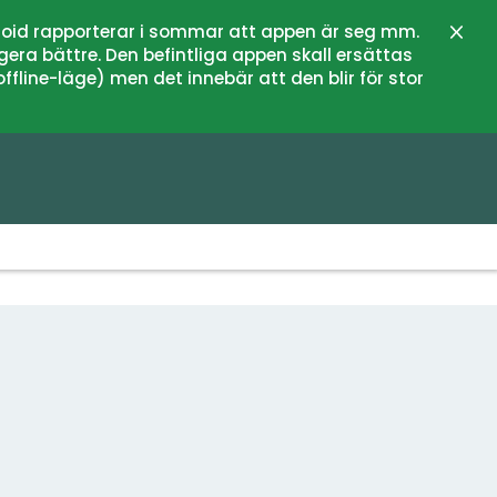
oid rapporterar i sommar att appen är seg mm.
Zamk
gera bättre. Den befintliga appen skall ersättas
fline-läge) men det innebär att den blir för stor