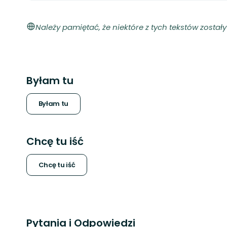
Należy pamiętać, że niektóre z tych tekstów zosta
Byłam tu
Byłam tu
Chcę tu iść
Chcę tu iść
Pytania i Odpowiedzi