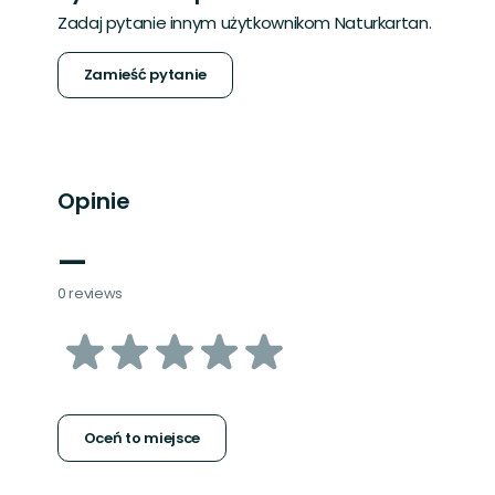
Zadaj pytanie innym użytkownikom Naturkartan.
Zamieść pytanie
Opinie
—
0 reviews
z
5
gwiazdek
Oceń to miejsce