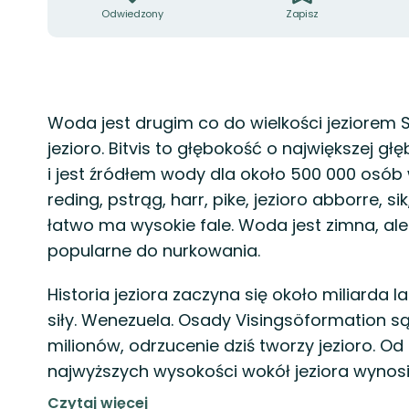
Odwiedzony
Zapisz
Opis
Woda jest drugim co do wielkości jeziorem 
jezioro. Bitvis to głębokość o największej gł
i jest źródłem wody dla około 500 000 osób 
reding, pstrąg, harr, pike, jezioro abborre, sik
łatwo ma wysokie fale. Woda jest zimna, ale 
popularne do nurkowania.
Historia jeziora zaczyna się około miliarda 
siły. Wenezuela. Osady Visingsöformation są
milionów, odrzucenie dziś tworzy jezioro. O
najwyższych wysokości wokół jeziora wynosi
Czytaj więcej