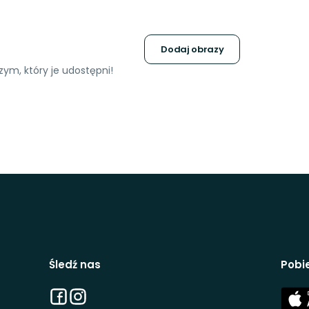
Dodaj obrazy
ym, który je udostępni!
Śledź nas
Pobie
Facebook
Instagram
App
Stor