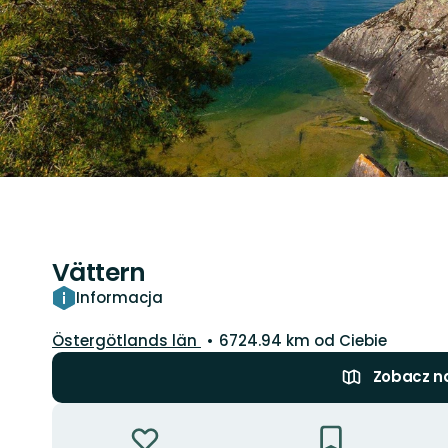
Vättern
Informacja
Województwo:
Östergötlands län
6724.94 km od Ciebie
Zobacz n
Akcje