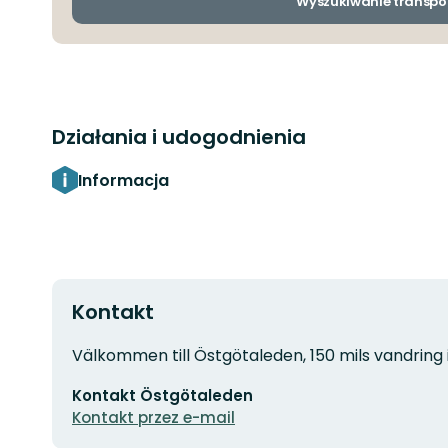
Wyszukiwanie transpo
Działania i udogodnienia
Informacja
Kontakt
Adres
Välkommen till Östgötaleden, 150 mils vandring 
Adres
Kontakt Östgötaleden
e-
mail
Kontakt przez e-mail