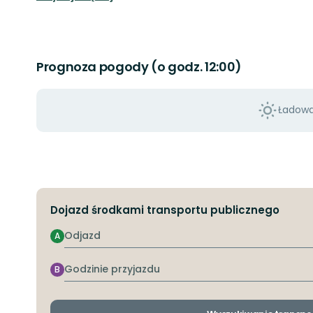
Prognoza pogody (o godz. 12:00)
Ładowan
Dojazd środkami transportu publicznego
Odjazd
A
Godzinie
B
przyjazdu