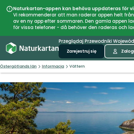
Naturkartan-appen kan behöva uppdateras för v
Vi rekommenderar att man raderar appen helt från si
av en ny app efter sommaren. Den gamla appen laddar
för vissa telefoner - då behöver den raderas och l
Przeglądaj
Przewodniki
Wojewó
Zarejestruj się
Zalogu
Östergötlands län
Informacja
Vättern