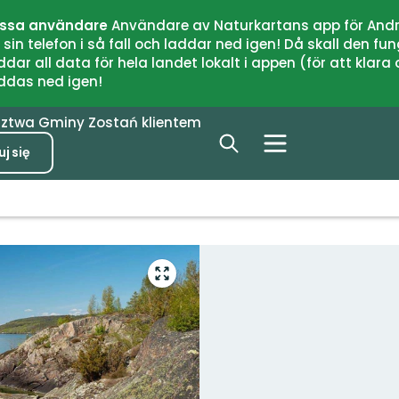
issa användare
Användare av Naturkartans app för Andr
n telefon i så fall och laddar ned igen! Då skall den fun
 all data för hela landet lokalt i appen (för att klara of
addas ned igen!
dztwa
Gminy
Zostań klientem
j się
Przejdź
do
trybu
pełnoekranowego