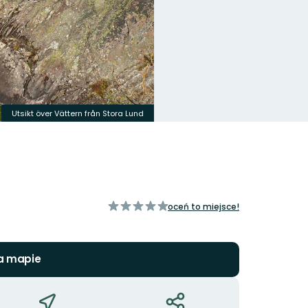
Utsikt över Vättern från Stora Lund
z
oceń to miejsce!
5
gwiazdek
a mapie