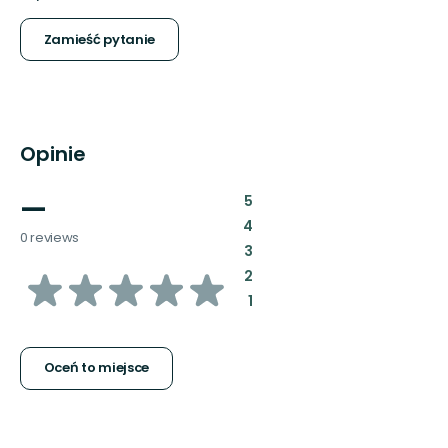
Zamieść pytanie
Opinie
—
:
5
:
4
0 reviews
:
3
z
:
2
:
1
5
gwiazdek
Oceń to miejsce