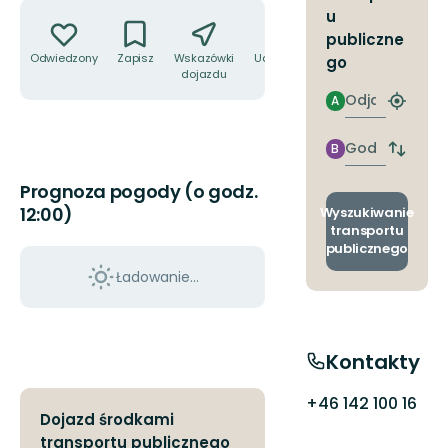
Akcje
u
publiczne
Odwiedzony
Zapisz
Wskazówki
Udostępnij
go
dojazdu
Odjazd
A
Znajdź
najbliżs
przyst
Godzinie
B
Zmian
przyjazdu
przyst
Prognoza pogody (o godz.
odjazd
i
12:00)
Wyszukiwanie
przyjaz
transportu
publicznego
Ładowanie...
Kontakty
+46 142 100 16
Dojazd środkami
transportu publicznego