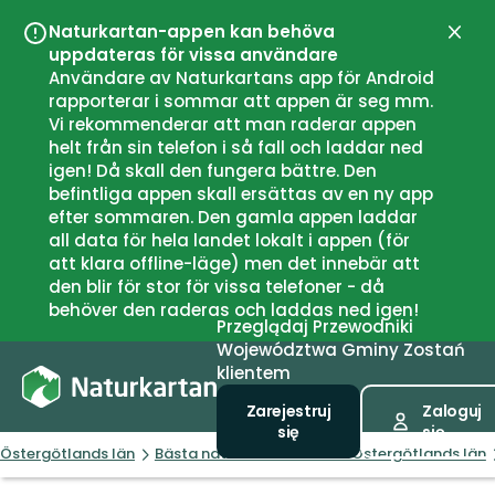
Naturkartan-appen kan behöva
Zamk
uppdateras för vissa användare
Användare av Naturkartans app för Android
rapporterar i sommar att appen är seg mm.
Vi rekommenderar att man raderar appen
helt från sin telefon i så fall och laddar ned
igen! Då skall den fungera bättre. Den
befintliga appen skall ersättas av en ny app
efter sommaren. Den gamla appen laddar
all data för hela landet lokalt i appen (för
att klara offline-läge) men det innebär att
den blir för stor för vissa telefoner - då
behöver den raderas och laddas ned igen!
Przeglądaj
Przewodniki
Województwa
Gminy
Zostań
klientem
Zarejestruj
Zaloguj
się
się
Östergötlands län
Bästa naturnära boendet i Östergötlands län