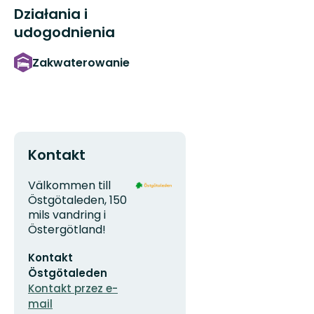
Działania i
udogodnienia
Zakwaterowanie
Kontakt
Adres
Logotyp
Välkommen till
organizacji
Östgötaleden, 150
mils vandring i
Östergötland!
Adres
Kontakt
e-
mail
Östgötaleden
Kontakt przez e-
mail