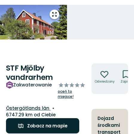
Przejdź
do
trybu
pełnoekranowego
STF Mjölby
Akcje
vandrarhem
Odwiedzony
Zapisz
z
Zakwaterowanie
5
oceń to
gwiazdek
miejsce!
Województwo:
Östergötlands län
6747.29 km od Ciebie
Dojazd
środkami
Zobacz na mapie
transport