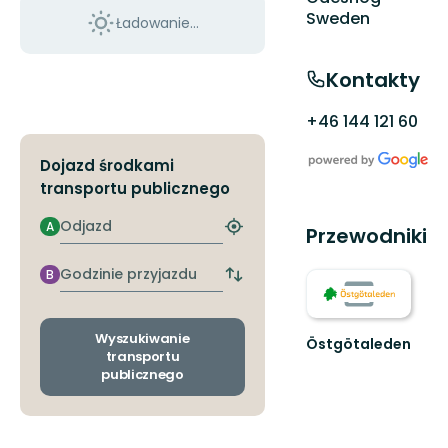
Sweden
Ładowanie...
Kontakty
+46 144 121 60
Dojazd środkami
transportu publicznego
Odjazd
A
Przewodniki
Znajdź
najbliższy
przystanek
Godzinie
B
Zmiana
przyjazdu
przystanków
odjazdu
i
Wyszukiwanie
Östgötaleden
przyjazdu
transportu
Välkommen
publicznego
till
Östgötaleden,
150
mils