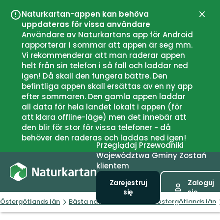
Naturkartan-appen kan behöva
Zamk
uppdateras för vissa användare
Användare av Naturkartans app för Android
rapporterar i sommar att appen är seg mm.
Vi rekommenderar att man raderar appen
helt från sin telefon i så fall och laddar ned
igen! Då skall den fungera bättre. Den
befintliga appen skall ersättas av en ny app
efter sommaren. Den gamla appen laddar
all data för hela landet lokalt i appen (för
att klara offline-läge) men det innebär att
den blir för stor för vissa telefoner - då
behöver den raderas och laddas ned igen!
Przeglądaj
Przewodniki
Województwa
Gminy
Zostań
klientem
Zarejestruj
Zaloguj
się
się
Östergötlands län
Bästa naturnära boendet i Östergötlands län