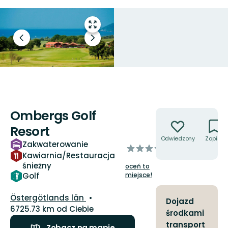
Przejdź
do
Poprzedni
Następny
trybu
slajd
slajd
pełnoekranowego
Ombergs Golf
Akcje
Resort
Odwiedzony
Zapisz
Zakwaterowanie
z
Kawiarnia/Restauracja
5
śnieżny
oceń to
gwiazdek
miejsce!
Golf
Województwo:
Östergötlands län
Dojazd
6725.73 km od Ciebie
środkami
transport
Zobacz na mapie