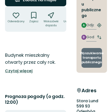
u
Akcje
publiczne
go
Odwiedzony
Zapisz
Wskazówki
Udostępnij
Odjazd
A
dojazdu
Znajdź
najbliżs
przyst
Godzinie
B
Zmian
przyjazdu
przyst
odjazd
i
Wyszukiwanie
Opis
Budynek mieszkalny
przyjaz
transportu
otwarty przez cały rok.
publicznego
Czytaj więcej
Adres
Prognoza pogody (o godz.
Stora Lund
12:00)
599 93
Ödeshög