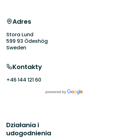
vandring
...
Adres
Stora Lund
599 93 Ödeshög
Sweden
Kontakty
+46 144 121 60
Działania i
udogodnienia