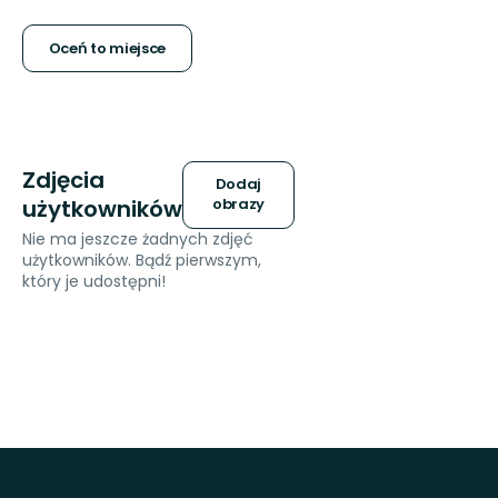
5
gwiazdek
Oceń to miejsce
Zdjęcia
Dodaj
użytkowników
obrazy
Nie ma jeszcze żadnych zdjęć
użytkowników. Bądź pierwszym,
który je udostępni!