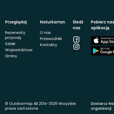
Przeglądaj
Naturkartan
Śledź
Pobierz na
nas
aplikację
Rezerwaty
O nas
przyrody
Facebook
App
Przewodniki
Store
Szlaki
Kontakty
Instagram
App
Województwa
Store
Gminy
© Outdoormap AB 2014-2026 Wszystkie
Dostarcz Na
prawa zastrzeżone
organizacji