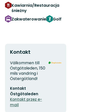
Kawiarnia/Restauracja
śnieżny
Zakwaterowanie
Golf
Kontakt
Adres
Logotyp
Välkommen till
organizacji
Östgötaleden, 150
mils vandring i
Östergötland!
Adres
Kontakt
e-
mail
Östgötaleden
Kontakt przez e-
mail