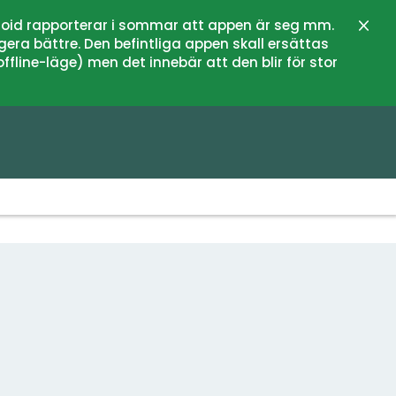
oid rapporterar i sommar att appen är seg mm.
Zamk
gera bättre. Den befintliga appen skall ersättas
fline-läge) men det innebär att den blir för stor