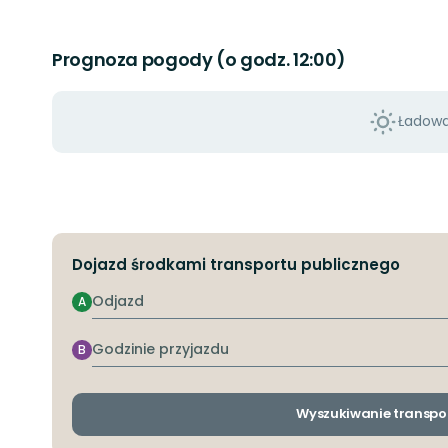
Prognoza pogody (o godz. 12:00)
Ładowan
Dojazd środkami transportu publicznego
Odjazd
A
Godzinie
B
przyjazdu
Wyszukiwanie transpo