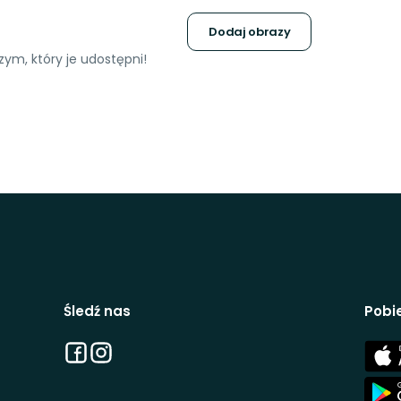
Dodaj obrazy
ym, który je udostępni!
Śledź nas
Pobie
Facebook
Instagram
App
Stor
App