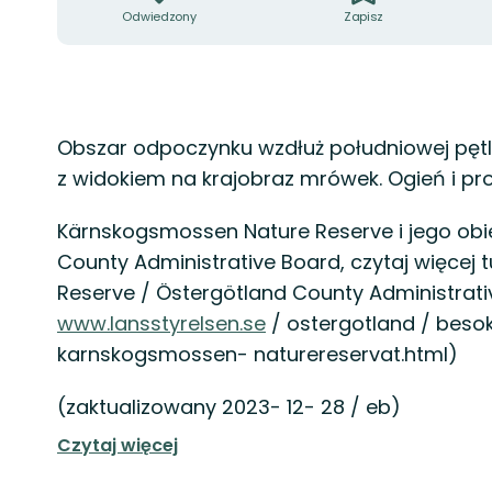
Odwiedzony
Zapisz
Opis
Obszar odpoczynku wzdłuż południowej pęt
z widokiem na krajobraz mrówek. Ogień i pro
Kärnskogsmossen Nature Reserve i jego obi
County Administrative Board, czytaj więcej
Reserve / Östergötland County Administrativ
www.lansstyrelsen.se
/ ostergotland / beso
karnskogsmossen- naturereservat.html)
(zaktualizowany 2023- 12- 28 / eb)
Czytaj więcej