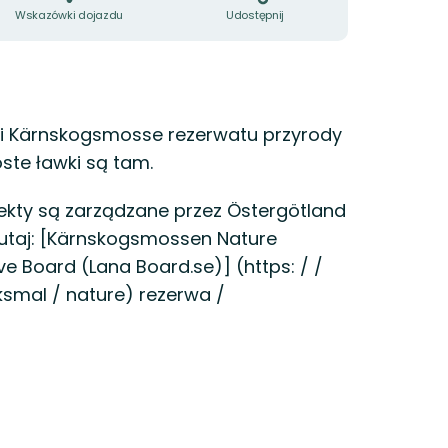
Wskazówki dojazdu
Udostępnij
li Kärnskogsmosse rezerwatu przyrody
ste ławki są tam.
ekty są zarządzane przez Östergötland
 tutaj: [Kärnskogsmossen Nature
e Board (Lana Board.se)] (https: / /
ksmal / nature) rezerwa /