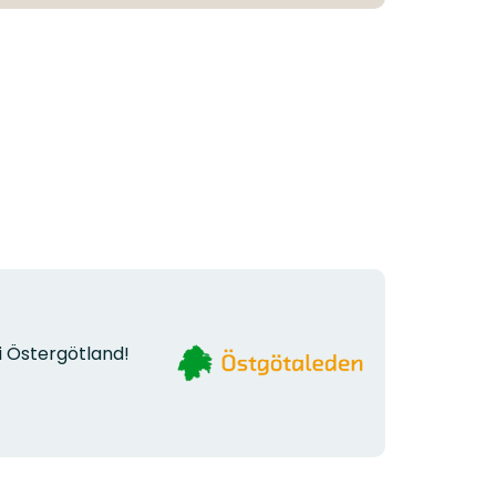
Logotyp
i Östergötland!
organizacji