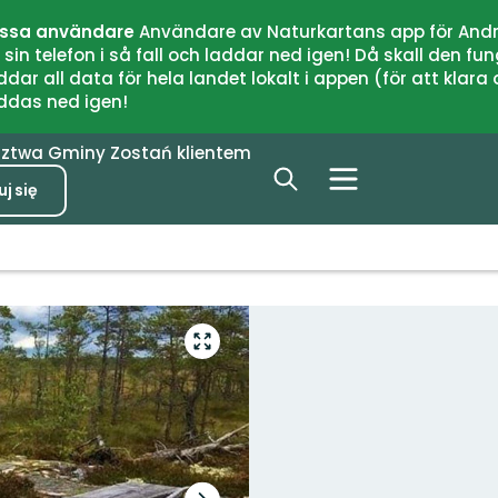
issa användare
Användare av Naturkartans app för Andr
n telefon i så fall och laddar ned igen! Då skall den fun
 all data för hela landet lokalt i appen (för att klara of
addas ned igen!
dztwa
Gminy
Zostań klientem
j się
Przejdź
do
trybu
pełnoekranowego