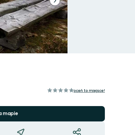
Następny
slajd
z
oceń to miejsce!
5
gwiazdek
a mapie