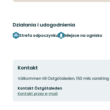
Działania i udogodnienia
Strefa odpoczynku
Miejsce na ognisko
Kontakt
Adres
Välkommen till Östgötaleden, 150 mils vandring 
Adres
Kontakt Östgötaleden
e-
mail
Kontakt przez e-mail