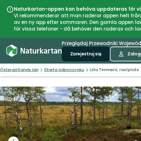
Naturkartan-appen kan behöva uppdateras för v
Vi rekommenderar att man raderar appen helt från si
av en ny app efter sommaren. Den gamla appen laddar
för vissa telefoner - då behöver den raderas och l
Przeglądaj
Przewodniki
Wojewó
Zarejestruj się
Zalogu
Östergötlands län
Strefa odpoczynku
Lilla Timmerö, rastplats