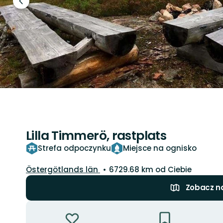
Poprzedni
slajd
Lilla Timmerö, rastplats
Strefa odpoczynku
Miejsce na ognisko
Województwo:
Östergötlands län
6729.68 km od Ciebie
Zobacz n
Akcje