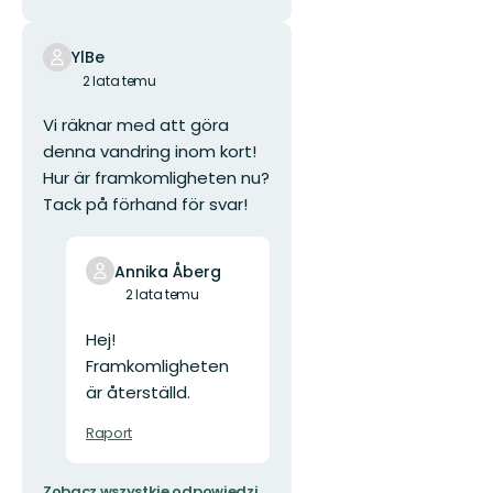
YlBe
2 lata temu
Vi räknar med att göra
denna vandring inom kort!
Hur är framkomligheten nu?
Tack på förhand för svar!
Annika Åberg
2 lata temu
Hej!
Framkomligheten
är återställd.
Raport
Zobacz wszystkie odpowiedzi