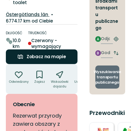
środkami
toalet
transport
Województwo:
Östergötlands län
u
6774.17 km od Ciebie
publiczne
Szczegóły
go
dotyczące
DŁUGOŚĆ
TRUDNOŚĆ
Odjazd
szlaku
A
10.0
Czerwony -
Znajdź
km
wymagający
najbliżs
przyst
Godzinie
B
Zmian
Zobacz na mapie
przyjazdu
przyst
odjazd
Akcje
i
Wyszukiwanie
przyjaz
transportu
Odwiedzony
Zapisz
Wskazówki
Udostępnij
publicznego
dojazdu
Obecnie
Przewodniki
Rezerwat przyrody
zawiera obszary z