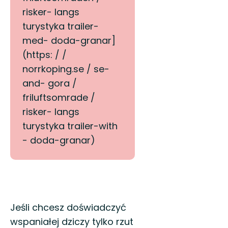
risker- langs
turystyka trailer-
med- doda-granar]
(https: / /
norrkoping.se / se-
and- gora /
friluftsomrade /
risker- langs
turystyka trailer-with
- doda-granar)
Opis
Jeśli chcesz doświadczyć
wspaniałej dziczy tylko rzut