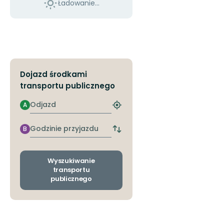
Ładowanie...
Dojazd środkami
transportu publicznego
Odjazd
A
Znajdź
najbliższy
przystanek
Godzinie
B
Zmiana
przyjazdu
przystanków
odjazdu
i
Wyszukiwanie
przyjazdu
transportu
publicznego