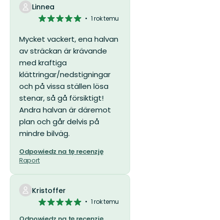
Linnea
5
1 rok temu
z
5
Mycket vackert, ena halvan
gwiazdek
av sträckan är krävande
med kraftiga
klättringar/nedstigningar
och på vissa ställen lösa
stenar, så gå försiktigt!
Andra halvan är däremot
plan och går delvis på
mindre bilväg.
Odpowiedz na tę recenzję
Raport
Kristoffer
5
1 rok temu
z
Odpowiedz na tę recenzję