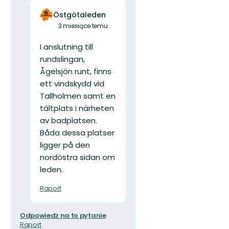
Östgötaleden
3 miesiące temu
I anslutning till
rundslingan,
Ågelsjön runt, finns
ett vindskydd vid
Tallholmen samt en
tältplats i närheten
av badplatsen.
Båda dessa platser
ligger på den
nordöstra sidan om
leden.
Raport
Odpowiedz na to pytanie
Raport