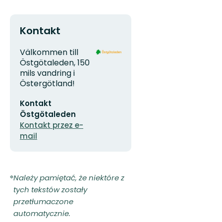
Kontakt
Adres
Logotyp
Välkommen till
organizacji
Östgötaleden, 150
mils vandring i
Östergötland!
Adres
Kontakt
e-
mail
Östgötaleden
Kontakt przez e-
mail
Należy pamiętać, że niektóre z
tych tekstów zostały
przetłumaczone
automatycznie.