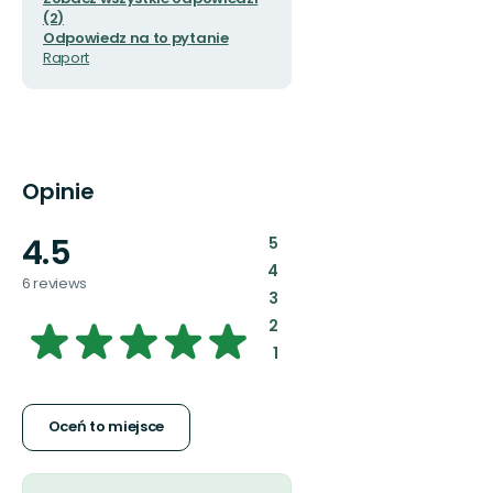
(2)
Odpowiedz na to pytanie
Raport
Opinie
4.5
:
5
:
4
6 reviews
:
3
4.500681663258351
:
2
:
1
z
5
Oceń to miejsce
gwiazdek