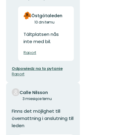
Östgötaleden
10 dni temu
Tältplatsen nås
inte med bil.
Raport
Odpowiedz na to pytanie
Raport
Calle Nilsson
3 miesiące temu
Finns det möjlighet till
övernattning i anslutning till
leden