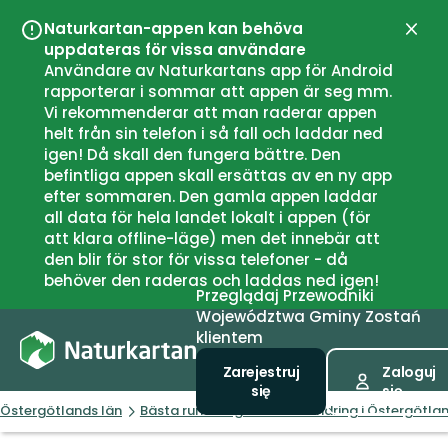
Naturkartan-appen kan behöva
Zamk
uppdateras för vissa användare
Användare av Naturkartans app för Android
rapporterar i sommar att appen är seg mm.
Vi rekommenderar att man raderar appen
helt från sin telefon i så fall och laddar ned
igen! Då skall den fungera bättre. Den
befintliga appen skall ersättas av en ny app
efter sommaren. Den gamla appen laddar
all data för hela landet lokalt i appen (för
att klara offline-läge) men det innebär att
den blir för stor för vissa telefoner - då
behöver den raderas och laddas ned igen!
Przeglądaj
Przewodniki
Województwa
Gminy
Zostań
klientem
Zarejestruj
Zaloguj
się
się
Östergötlands län
Bästa rundslingorna för vandring i Östergötla