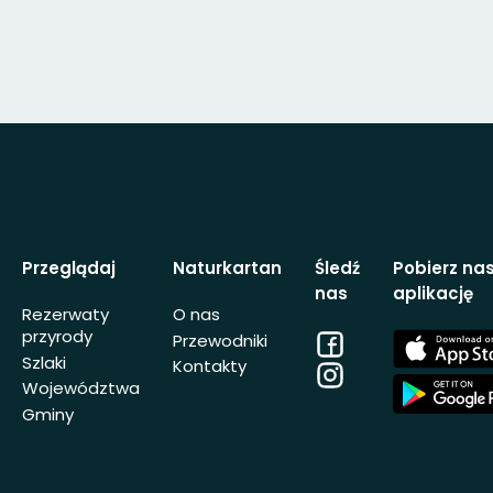
Przeglądaj
Naturkartan
Śledź
Pobierz na
nas
aplikację
Rezerwaty
O nas
przyrody
Facebook
App
Przewodniki
Store
Szlaki
Kontakty
Instagram
App
Województwa
Store
Gminy