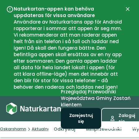
Naturkartan-appen kan behöva
Zamk
uppdateras för vissa användare
Användare av Naturkartans app för Android
rapporterar i sommar att appen är seg mm.
Vi rekommenderar att man raderar appen
helt från sin telefon i så fall och laddar ned
igen! Då skall den fungera bättre. Den
befintliga appen skall ersättas av en ny app
efter sommaren. Den gamla appen laddar
all data för hela landet lokalt i appen (för
att klara offline-läge) men det innebär att
den blir för stor för vissa telefoner - då
behöver den raderas och laddas ned igen!
Przeglądaj
Przewodniki
Województwa
Gminy
Zostań
klientem
Zarejestruj
Zaloguj
się
się
Odkrywaj
Miniprzewodniki
Wy
Oskarshamn
Aktualności
Fika i Naturcenter