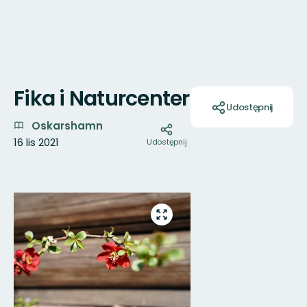
Fika i Naturcenter
Akcje
Udostępnij
Oskarshamn
16 lis 2021
Udostępnij
Zdjęcia
Przejdź
do
trybu
pełnoekranowego