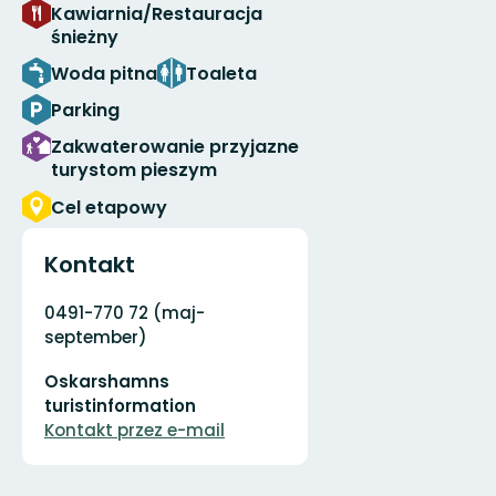
Kawiarnia/Restauracja
śnieżny
Woda pitna
Toaleta
Parking
Zakwaterowanie przyjazne
turystom pieszym
Cel etapowy
Kontakt
Adres
0491-770 72 (maj-
september)
Adres
Oskarshamns
e-
mail
turistinformation
Kontakt przez e-mail