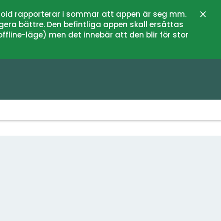
oid rapporterar i sommar att appen är seg mm.
Zamk
gera bättre. Den befintliga appen skall ersättas
fline-läge) men det innebär att den blir för stor