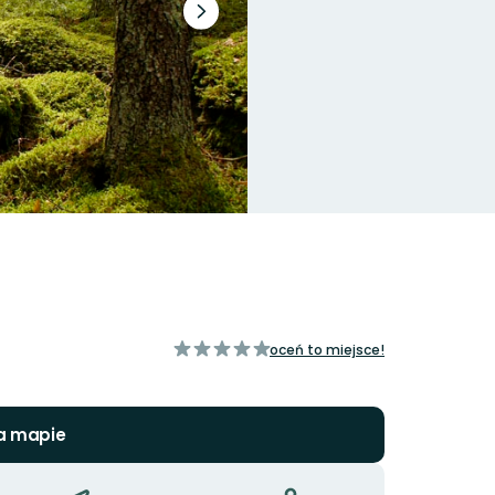
Następny
slajd
z
oceń to miejsce!
5
gwiazdek
a mapie