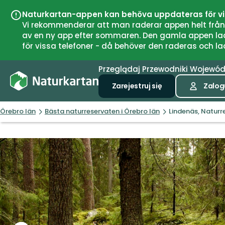
Naturkartan-appen kan behöva uppdateras för v
Vi rekommenderar att man raderar appen helt från si
av en ny app efter sommaren. Den gamla appen laddar
för vissa telefoner - då behöver den raderas och l
Przeglądaj
Przewodniki
Wojewó
Zarejestruj się
Zalogu
Örebro län
Bästa naturreservaten i Örebro län
Lindenäs, Naturr