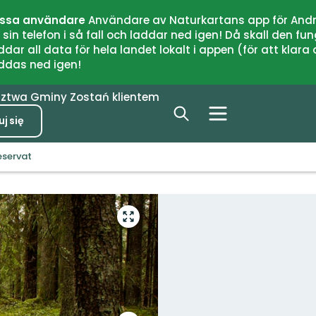
issa användare
Användare av Naturkartans app för Andr
n telefon i så fall och laddar ned igen! Då skall den fun
 all data för hela landet lokalt i appen (för att klara of
addas ned igen!
dztwa
Gminy
Zostań klientem
j się
eservat
Przejdź
do
trybu
pełnoekranowego