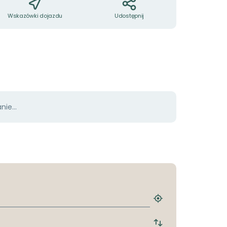
Wskazówki dojazdu
Udostępnij
ie...
Znajdź
najbliższy
przystanek
Zmiana