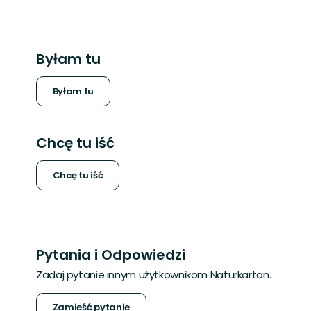
mail
Byłam tu
Byłam tu
Chcę tu iść
Chcę tu iść
Pytania i Odpowiedzi
Zadaj pytanie innym użytkownikom Naturkartan.
Zamieść pytanie