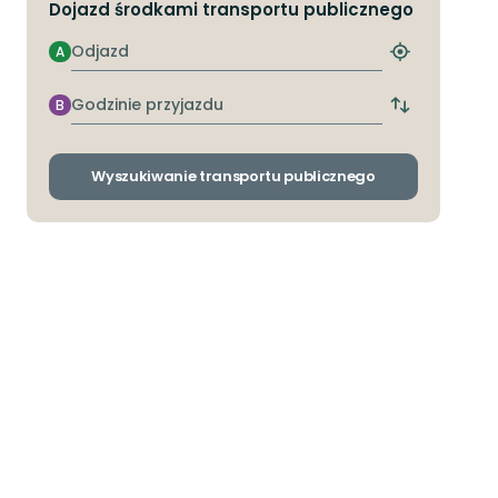
Dojazd środkami transportu publicznego
Odjazd
A
Znajdź
najbliższy
przystanek
Godzinie
B
Zmiana
przyjazdu
przystanków
odjazdu
i
Wyszukiwanie transportu publicznego
przyjazdu