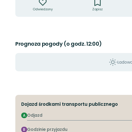
Odwiedzony
Zapisz
Prognoza pogody (o godz. 12:00)
Ładowan
Dojazd środkami transportu publicznego
Odjazd
A
Godzinie
B