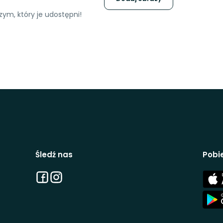
ym, który je udostępni!
Śledź nas
Pobie
Facebook
Instagram
App
Stor
App
Stor