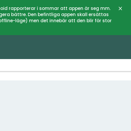
oid rapporterar i sommar att appen är seg mm.
Zamk
gera bättre. Den befintliga appen skall ersättas
fline-läge) men det innebär att den blir för stor