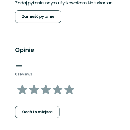
Zadaj pytanie innym użytkownikom Naturkartan.
Zamieść pytanie
Opinie
—
0 reviews
z
5
gwiazdek
Oceń to miejsce