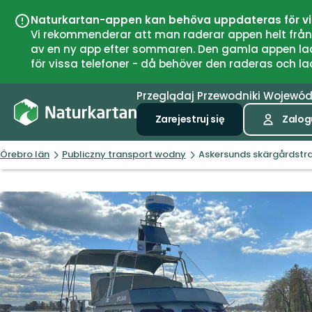
Naturkartan-appen kan behöva uppdateras för v
Vi rekommenderar att man raderar appen helt från si
av en ny app efter sommaren. Den gamla appen laddar
för vissa telefoner - då behöver den raderas och l
Przeglądaj
Przewodniki
Wojewó
Zarejestruj się
Zalogu
Örebro län
Publiczny transport wodny
Askersunds skärgårdstra