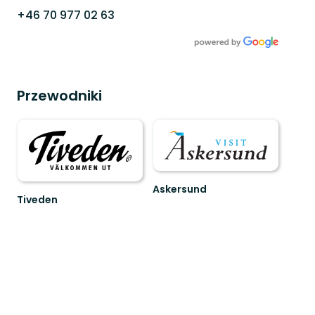
+46 70 977 02 63
Przewodniki
Askersund
Tiveden
Vid
Upptäck
Sveriges
Sveriges
hemligaste
sydligaste
skärgård
vildmark!