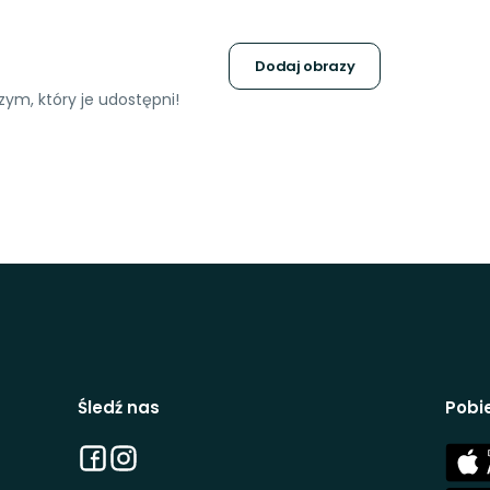
Dodaj obrazy
ym, który je udostępni!
Śledź nas
Pobie
Facebook
Instagram
App
Stor