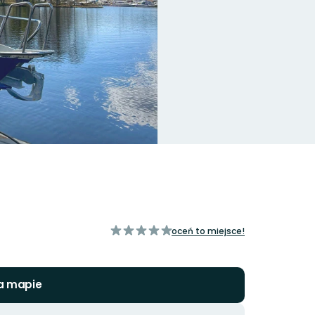
z
oceń to miejsce!
5
gwiazdek
a mapie