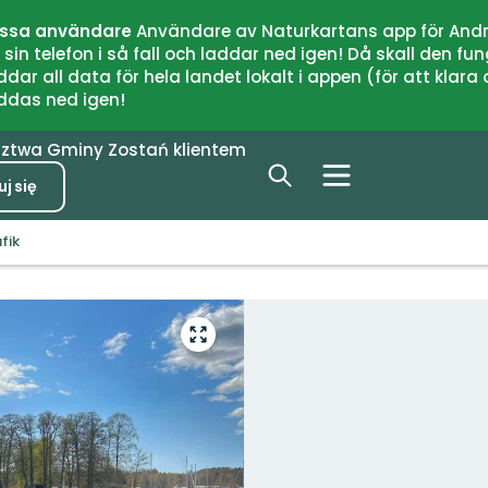
issa användare
Användare av Naturkartans app för Andr
n telefon i så fall och laddar ned igen! Då skall den fun
 all data för hela landet lokalt i appen (för att klara of
addas ned igen!
dztwa
Gminy
Zostań klientem
j się
fik
Przejdź
do
trybu
pełnoekranowego