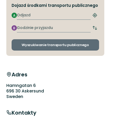
Dojazd środkami transportu publicznego
Odjazd
A
Znajdź
najbliższy
przystanek
Godzinie
B
Zmiana
przyjazdu
przystanków
odjazdu
i
Wyszukiwanie transportu publicznego
przyjazdu
Adres
Hamngatan 6
696 30 Askersund
Sweden
Kontakty