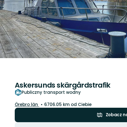
Askersunds skärgårdstrafik
Publiczny transport wodny
Województwo:
Örebro län
6706.05 km od Ciebie
Zobacz n
Akcje