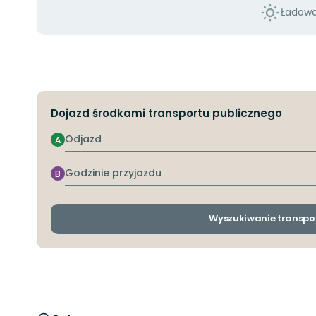
Ładowan
Dojazd środkami transportu publicznego
Odjazd
A
Godzinie
B
przyjazdu
Wyszukiwanie transpo