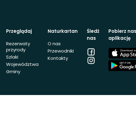
Przeglądaj
Naturkartan
Śledź
Pobierz na
nas
aplikację
Rezerwaty
O nas
przyrody
Facebook
App
Przewodniki
Store
Szlaki
Kontakty
Instagram
App
Województwa
Store
Gminy
© Outdoormap AB 2014-2026 Wszystkie
Dostarcz Na
prawa zastrzeżone
organizacji