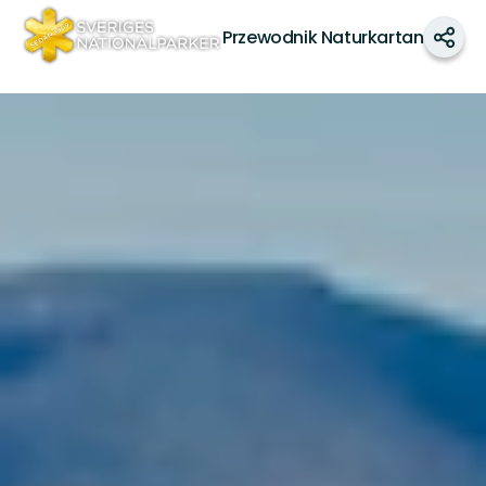
Sveriges
nationalparker
Przewodnik Naturkartan
Udos