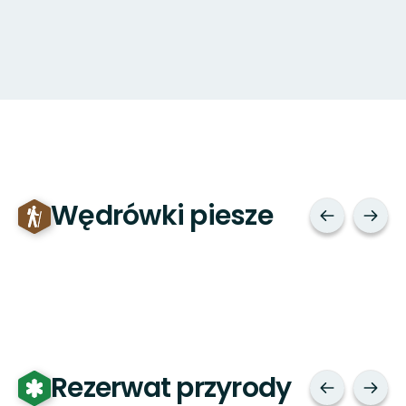
Wędrówki piesze
Rezerwat przyrody