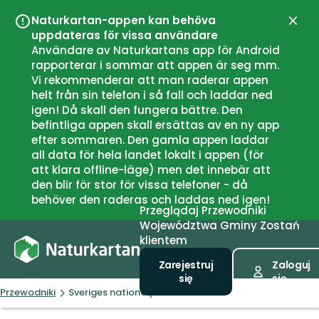
Naturkartan-appen kan behöva
Zamk
uppdateras för vissa användare
Användare av Naturkartans app för Android
rapporterar i sommar att appen är seg mm.
Vi rekommenderar att man raderar appen
helt från sin telefon i så fall och laddar ned
igen! Då skall den fungera bättre. Den
befintliga appen skall ersättas av en ny app
efter sommaren. Den gamla appen laddar
all data för hela landet lokalt i appen (för
att klara offline-läge) men det innebär att
den blir för stor för vissa telefoner - då
behöver den raderas och laddas ned igen!
Przeglądaj
Przewodniki
Województwa
Gminy
Zostań
klientem
Zarejestruj
Zaloguj
się
się
Przewodniki
Sveriges nationalparker