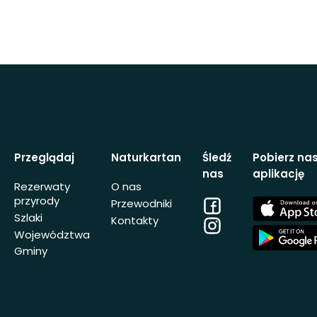
Przeglądaj
Naturkartan
Śledź
Pobierz na
nas
aplikację
Rezerwaty
O nas
przyrody
Facebook
App
Przewodniki
Store
Szlaki
Kontakty
Instagram
App
Województwa
Store
Gminy