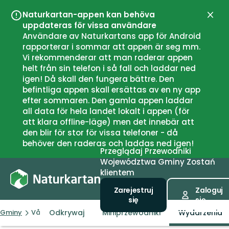
Naturkartan-appen kan behöva
Zamk
uppdateras för vissa användare
Användare av Naturkartans app för Android
rapporterar i sommar att appen är seg mm.
Vi rekommenderar att man raderar appen
helt från sin telefon i så fall och laddar ned
igen! Då skall den fungera bättre. Den
befintliga appen skall ersättas av en ny app
efter sommaren. Den gamla appen laddar
all data för hela landet lokalt i appen (för
att klara offline-läge) men det innebär att
den blir för stor för vissa telefoner - då
behöver den raderas och laddas ned igen!
Przeglądaj
Przewodniki
Województwa
Gminy
Zostań
klientem
Zarejestruj
Zaloguj
się
się
Odkrywaj
Miniprzewodniki
Wydarzenia
Gminy
Vårgårda