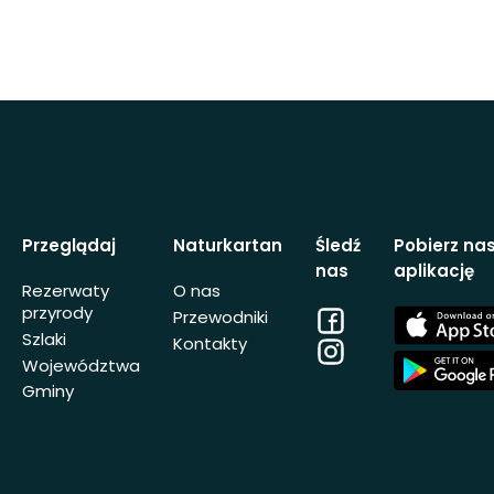
Przeglądaj
Naturkartan
Śledź
Pobierz na
nas
aplikację
Rezerwaty
O nas
przyrody
Facebook
App
Przewodniki
Store
Szlaki
Kontakty
Instagram
App
Województwa
Store
Gminy