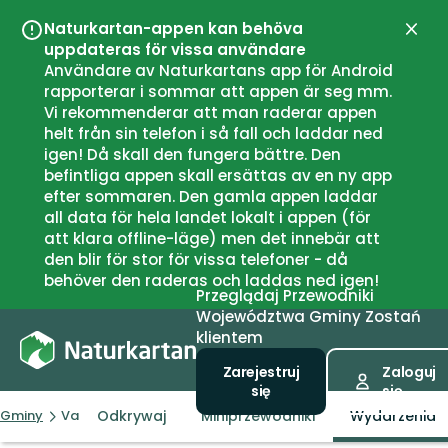
Naturkartan-appen kan behöva
Zamk
uppdateras för vissa användare
Användare av Naturkartans app för Android
rapporterar i sommar att appen är seg mm.
Vi rekommenderar att man raderar appen
helt från sin telefon i så fall och laddar ned
igen! Då skall den fungera bättre. Den
befintliga appen skall ersättas av en ny app
efter sommaren. Den gamla appen laddar
all data för hela landet lokalt i appen (för
att klara offline-läge) men det innebär att
den blir för stor för vissa telefoner - då
behöver den raderas och laddas ned igen!
Przeglądaj
Przewodniki
Województwa
Gminy
Zostań
klientem
Zarejestruj
Zaloguj
się
się
Odkrywaj
Miniprzewodniki
Wydarzenia
Gminy
Vaggeryd