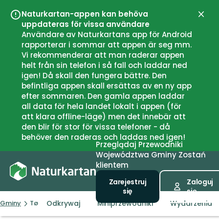
Naturkartan-appen kan behöva
Zamk
uppdateras för vissa användare
Användare av Naturkartans app för Android
rapporterar i sommar att appen är seg mm.
Vi rekommenderar att man raderar appen
helt från sin telefon i så fall och laddar ned
igen! Då skall den fungera bättre. Den
befintliga appen skall ersättas av en ny app
efter sommaren. Den gamla appen laddar
all data för hela landet lokalt i appen (för
att klara offline-läge) men det innebär att
den blir för stor för vissa telefoner - då
behöver den raderas och laddas ned igen!
Przeglądaj
Przewodniki
Województwa
Gminy
Zostań
klientem
Zarejestruj
Zaloguj
się
się
Odkrywaj
Miniprzewodniki
Wydarzenia
Gminy
Tønsberg