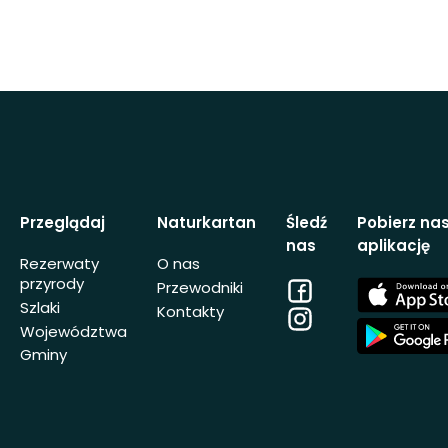
Przeglądaj
Naturkartan
Śledź
Pobierz na
nas
aplikację
Rezerwaty
O nas
przyrody
Facebook
App
Przewodniki
Store
Szlaki
Kontakty
Instagram
App
Województwa
Store
Gminy