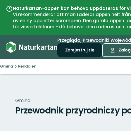
Naturkartan-appen kan behöva uppdateras för v
Vi rekommenderar att man raderar appen helt från si
av en ny app efter sommaren. Den gamla appen laddar
för vissa telefoner - då behöver den raderas och l
Przeglądaj
Przewodniki
Wojewó
Zarejestruj się
Zalogu
Gmina
Rendalen
Gmina
Przewodnik przyrodniczy p