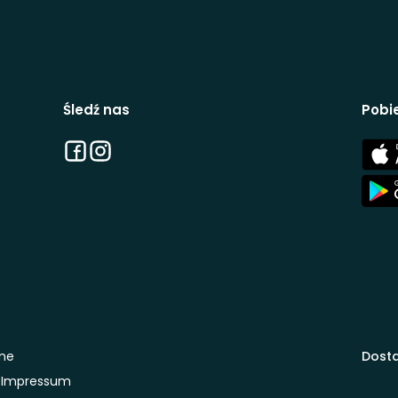
Śledź nas
Pobie
Facebook
Instagram
App
Stor
App
Stor
one
Dosta
Impressum