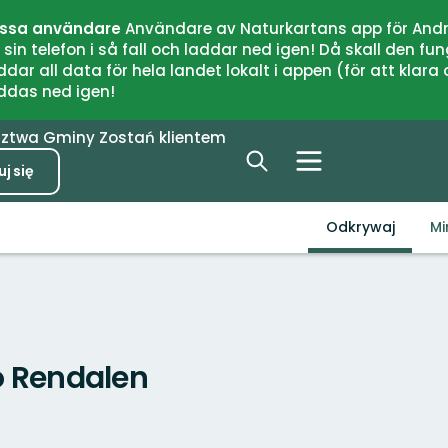
issa användare
Användare av Naturkartans app för Andr
n telefon i så fall och laddar ned igen! Då skall den fun
 all data för hela landet lokalt i appen (för att klara of
addas ned igen!
dztwa
Gminy
Zostań klientem
j się
Odkrywaj
Mi
o Rendalen