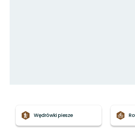
Kategorie
Wędrówki piesze
Ro