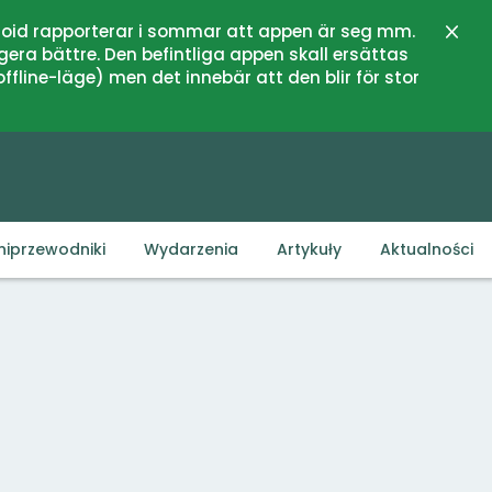
oid rapporterar i sommar att appen är seg mm.
Zamk
gera bättre. Den befintliga appen skall ersättas
fline-läge) men det innebär att den blir för stor
niprzewodniki
Wydarzenia
Artykuły
Aktualności