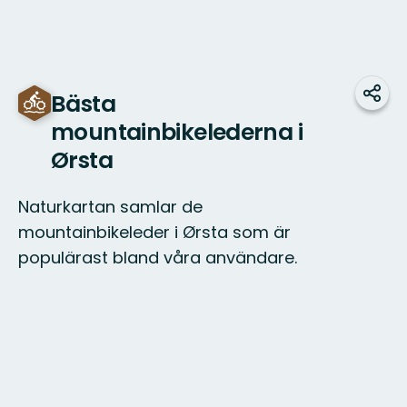
Bästa
Udos
mountainbikelederna i
Ørsta
Naturkartan samlar de
mountainbikeleder i Ørsta som är
populärast bland våra användare.
Mapa