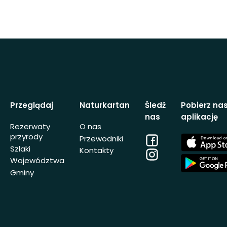
Przeglądaj
Naturkartan
Śledź
Pobierz na
nas
aplikację
Rezerwaty
O nas
przyrody
Facebook
App
Przewodniki
Store
Szlaki
Kontakty
Instagram
App
Województwa
Store
Gminy