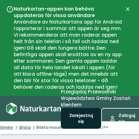
Naturkartan-appen kan behöva
Zamk
uppdateras för vissa användare
Användare av Naturkartans app för Android
rapporterar i sommar att appen är seg mm.
Vi rekommenderar att man raderar appen
helt från sin telefon i så fall och laddar ned
igen! Då skall den fungera bättre. Den
befintliga appen skall ersättas av en ny app
efter sommaren. Den gamla appen laddar
all data för hela landet lokalt i appen (för
att klara offline-läge) men det innebär att
den blir för stor för vissa telefoner - då
behöver den raderas och laddas ned igen!
Przeglądaj
Przewodniki
Województwa
Gminy
Zostań
klientem
Zarejestruj
Zaloguj
się
się
Gminy
Ørsta
Bästa mountainbikelederna i Ørsta