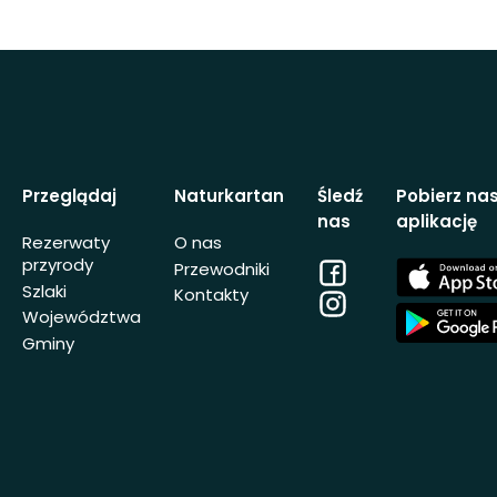
Przeglądaj
Naturkartan
Śledź
Pobierz na
nas
aplikację
Rezerwaty
O nas
przyrody
Facebook
App
Przewodniki
Store
Szlaki
Kontakty
Instagram
App
Województwa
Store
Gminy