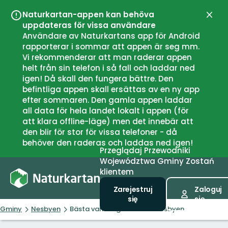
Naturkartan-appen kan behöva
Zamk
uppdateras för vissa användare
Användare av Naturkartans app för Android
rapporterar i sommar att appen är seg mm.
Vi rekommenderar att man raderar appen
helt från sin telefon i så fall och laddar ned
igen! Då skall den fungera bättre. Den
befintliga appen skall ersättas av en ny app
efter sommaren. Den gamla appen laddar
all data för hela landet lokalt i appen (för
att klara offline-läge) men det innebär att
den blir för stor för vissa telefoner - då
behöver den raderas och laddas ned igen!
Przeglądaj
Przewodniki
Województwa
Gminy
Zostań
klientem
Zarejestruj
Zaloguj
się
się
Gminy
Nesbyen
Bästa vandringslederna i Nesbyen