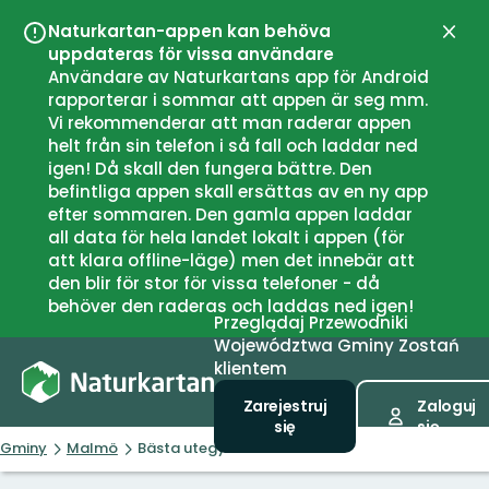
Naturkartan-appen kan behöva
Zamk
uppdateras för vissa användare
Användare av Naturkartans app för Android
rapporterar i sommar att appen är seg mm.
Vi rekommenderar att man raderar appen
helt från sin telefon i så fall och laddar ned
igen! Då skall den fungera bättre. Den
befintliga appen skall ersättas av en ny app
efter sommaren. Den gamla appen laddar
all data för hela landet lokalt i appen (för
att klara offline-läge) men det innebär att
den blir för stor för vissa telefoner - då
behöver den raderas och laddas ned igen!
Przeglądaj
Przewodniki
Województwa
Gminy
Zostań
klientem
Zarejestruj
Zaloguj
się
się
Gminy
Malmö
Bästa utegymen i Malmö