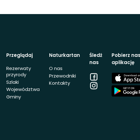
Przeglądaj
Naturkartan
Śledź
Pobierz na
nas
aplikację
Rezerwaty
O nas
przyrody
Facebook
App
Przewodniki
Store
Szlaki
Kontakty
Instagram
App
Województwa
Store
Gminy