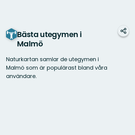
Bästa utegymen i
Udos
Malmö
Naturkartan samlar de utegymen i
Malmö som är populärast bland våra
användare.
Mapa