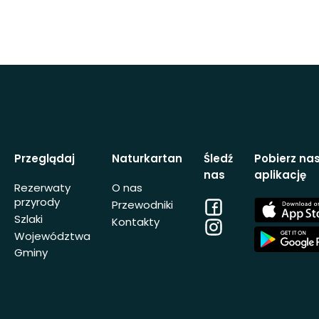
Przeglądaj
Naturkartan
Śledź
Pobierz na
nas
aplikację
Rezerwaty
O nas
przyrody
Facebook
App
Przewodniki
Store
Szlaki
Kontakty
Instagram
App
Województwa
Store
Gminy