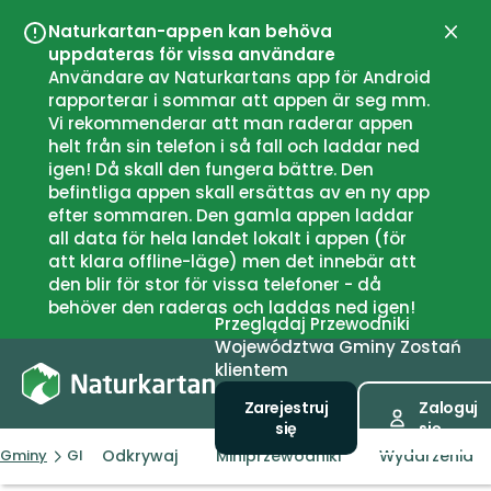
Naturkartan-appen kan behöva
Zamk
uppdateras för vissa användare
Användare av Naturkartans app för Android
rapporterar i sommar att appen är seg mm.
Vi rekommenderar att man raderar appen
helt från sin telefon i så fall och laddar ned
igen! Då skall den fungera bättre. Den
befintliga appen skall ersättas av en ny app
efter sommaren. Den gamla appen laddar
all data för hela landet lokalt i appen (för
att klara offline-läge) men det innebär att
den blir för stor för vissa telefoner - då
behöver den raderas och laddas ned igen!
Przeglądaj
Przewodniki
Województwa
Gminy
Zostań
klientem
Zarejestruj
Zaloguj
się
się
Odkrywaj
Miniprzewodniki
Wydarzenia
Gminy
Gloppen