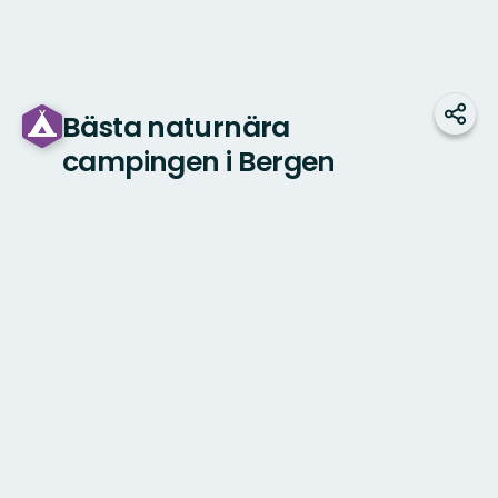
Bästa naturnära
Udos
campingen i Bergen
Mapa