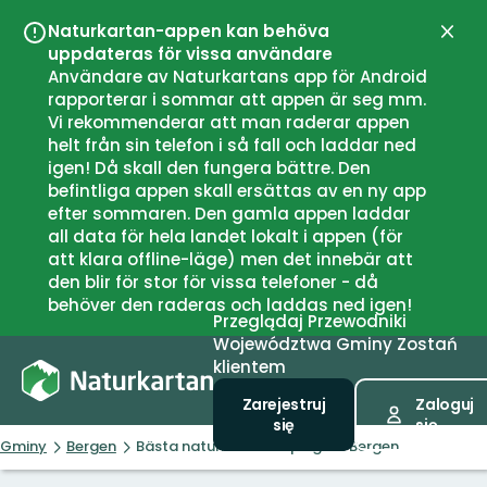
Naturkartan-appen kan behöva
Zamk
uppdateras för vissa användare
Användare av Naturkartans app för Android
rapporterar i sommar att appen är seg mm.
Vi rekommenderar att man raderar appen
helt från sin telefon i så fall och laddar ned
igen! Då skall den fungera bättre. Den
befintliga appen skall ersättas av en ny app
efter sommaren. Den gamla appen laddar
all data för hela landet lokalt i appen (för
att klara offline-läge) men det innebär att
den blir för stor för vissa telefoner - då
behöver den raderas och laddas ned igen!
Przeglądaj
Przewodniki
Województwa
Gminy
Zostań
klientem
Zarejestruj
Zaloguj
się
się
Gminy
Bergen
Bästa naturnära campingen i Bergen