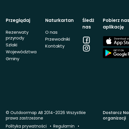
Przeglądaj
Naturkartan
Śledź
Pobierz na
nas
aplikację
Rezerwaty
O nas
przyrody
Facebook
App
Przewodniki
Store
Szlaki
Kontakty
Instagram
App
Województwa
Store
Gminy
© Outdoormap AB 2014-2026 Wszystkie
Dostarcz Na
prawa zastrzeżone
organizacji
Polityka prywatności
Regulamin