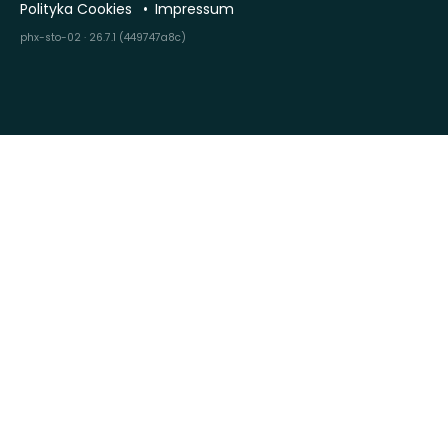
Polityka Cookies
Impressum
phx-sto-02 · 26.7.1 (449747a8c)