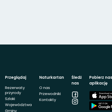
Przeglądaj
Naturkartan
Śledź
Pobierz na
nas
aplikację
Rezerwaty
O nas
przyrody
Facebook
App
Przewodniki
Store
Szlaki
Kontakty
Instagram
App
Województwa
Store
Gminy