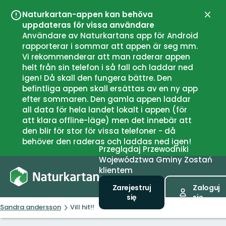
Naturkartan-appen kan behöva
Zamk
uppdateras för vissa användare
Användare av Naturkartans app för Android
rapporterar i sommar att appen är seg mm.
Vi rekommenderar att man raderar appen
helt från sin telefon i så fall och laddar ned
igen! Då skall den fungera bättre. Den
befintliga appen skall ersättas av en ny app
efter sommaren. Den gamla appen laddar
all data för hela landet lokalt i appen (för
att klara offline-läge) men det innebär att
den blir för stor för vissa telefoner - då
behöver den raderas och laddas ned igen!
Przeglądaj
Przewodniki
Województwa
Gminy
Zostań
klientem
Zarejestruj
Zaloguj
się
się
Sandra andersson
Vill hit!!