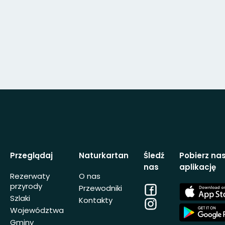
Przeglądaj
Naturkartan
Śledź
Pobierz na
nas
aplikację
Rezerwaty
O nas
przyrody
Facebook
App
Przewodniki
Store
Szlaki
Kontakty
Instagram
App
Województwa
Store
Gminy