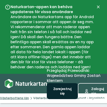
Naturkartan-appen kan behöva
Zamk
uppdateras för vissa användare
Användare av Naturkartans app för Android
rapporterar i sommar att appen är seg mm.
Vi rekommenderar att man raderar appen
helt från sin telefon i så fall och laddar ned
igen! Då skall den fungera bättre. Den
befintliga appen skall ersättas av en ny app
efter sommaren. Den gamla appen laddar
all data för hela landet lokalt i appen (för
att klara offline-läge) men det innebär att
den blir för stor för vissa telefoner - då
behöver den raderas och laddas ned igen!
Przeglądaj
Przewodniki
Województwa
Gminy
Zostań
klientem
Zarejestruj
Zaloguj
się
się
Västerbottens län
Västerbottens läns naturreservat - krysslista