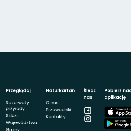
Przeglądaj
Naturkartan
Śledź
Pobierz na
nas
aplikację
Rezerwaty
O nas
przyrody
Facebook
App
Przewodniki
Store
Szlaki
Kontakty
Instagram
App
Województwa
Store
Gminy