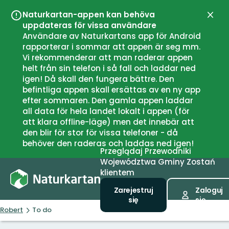
Naturkartan-appen kan behöva
Zamk
uppdateras för vissa användare
Användare av Naturkartans app för Android
rapporterar i sommar att appen är seg mm.
Vi rekommenderar att man raderar appen
helt från sin telefon i så fall och laddar ned
igen! Då skall den fungera bättre. Den
befintliga appen skall ersättas av en ny app
efter sommaren. Den gamla appen laddar
all data för hela landet lokalt i appen (för
att klara offline-läge) men det innebär att
den blir för stor för vissa telefoner - då
behöver den raderas och laddas ned igen!
Przeglądaj
Przewodniki
Województwa
Gminy
Zostań
klientem
Zarejestruj
Zaloguj
się
się
Robert
To do