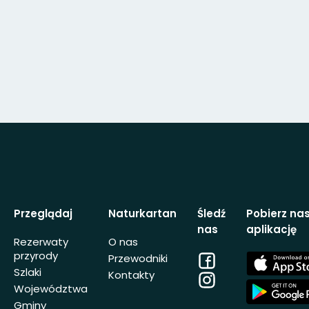
Przeglądaj
Naturkartan
Śledź
Pobierz na
nas
aplikację
Rezerwaty
O nas
przyrody
Facebook
App
Przewodniki
Store
Szlaki
Kontakty
Instagram
App
Województwa
Store
Gminy