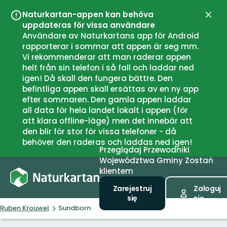
Naturkartan-appen kan behöva
Zamk
uppdateras för vissa användare
Användare av Naturkartans app för Android
rapporterar i sommar att appen är seg mm.
Vi rekommenderar att man raderar appen
helt från sin telefon i så fall och laddar ned
igen! Då skall den fungera bättre. Den
befintliga appen skall ersättas av en ny app
efter sommaren. Den gamla appen laddar
all data för hela landet lokalt i appen (för
att klara offline-läge) men det innebär att
den blir för stor för vissa telefoner - då
behöver den raderas och laddas ned igen!
Przeglądaj
Przewodniki
Województwa
Gminy
Zostań
klientem
Zarejestruj
Zaloguj
się
się
Ruben Krouwel
Sundborn