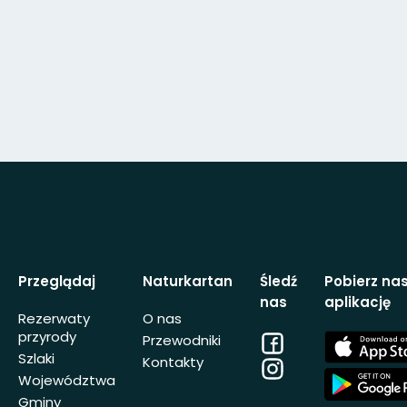
Przeglądaj
Naturkartan
Śledź
Pobierz na
nas
aplikację
Rezerwaty
O nas
przyrody
Facebook
App
Przewodniki
Store
Szlaki
Kontakty
Instagram
App
Województwa
Store
Gminy