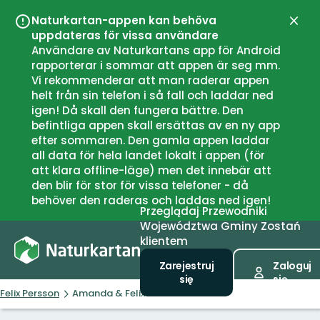
Naturkartan-appen kan behöva
Zamk
uppdateras för vissa användare
Användare av Naturkartans app för Android
rapporterar i sommar att appen är seg mm.
Vi rekommenderar att man raderar appen
helt från sin telefon i så fall och laddar ned
igen! Då skall den fungera bättre. Den
befintliga appen skall ersättas av en ny app
efter sommaren. Den gamla appen laddar
all data för hela landet lokalt i appen (för
att klara offline-läge) men det innebär att
den blir för stor för vissa telefoner - då
behöver den raderas och laddas ned igen!
Przeglądaj
Przewodniki
Województwa
Gminy
Zostań
klientem
Zarejestruj
Zaloguj
się
się
Felix Persson
Amanda & Felix