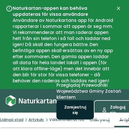
Naturkartan-appen kan behöva
Zamk
uppdateras för vissa användare
Användare av Naturkartans app för Android
rapporterar i sommar att appen är seg mm.
Vi rekommenderar att man raderar appen
helt från sin telefon i så fall och laddar ned
igen! Då skall den fungera bättre. Den
befintliga appen skall ersättas av en ny app
efter sommaren. Den gamla appen laddar
all data för hela landet lokalt i appen (för
att klara offline-läge) men det innebär att
den blir för stor för vissa telefoner - då
behöver den raderas och laddas ned igen!
Przeglądaj
Przewodniki
Województwa
Gminy
Zostań
klientem
Zarejestruj
Zaloguj
się
się
Odkrywaj
Arty
Lidingö stad
Artykuły
Välkommen ut i Lidingönaturen