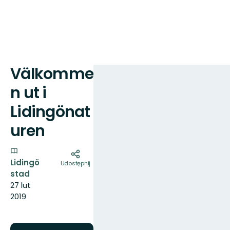
Välkomme
Mapa
n ut i
Lidingönat
uren
Lidingö
Udostępnij
stad
27 lut
2019