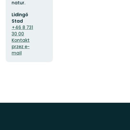
natur.
Adres
Lidingö
e-
mail
Stad
+46 8 731
30 00
Kontakt
przez e-
mail