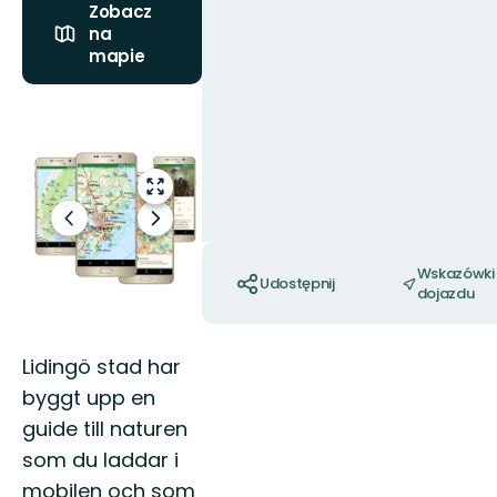
Zobacz
na
mapie
Zdjęcia
Przejdź
do
Poprzedni
Następny
trybu
slajd
slajd
Akcje
pełnoekranowego
Wskazówki
Udostępnij
dojazdu
Lidingö stad har
byggt upp en
guide till naturen
som du laddar i
mobilen och som