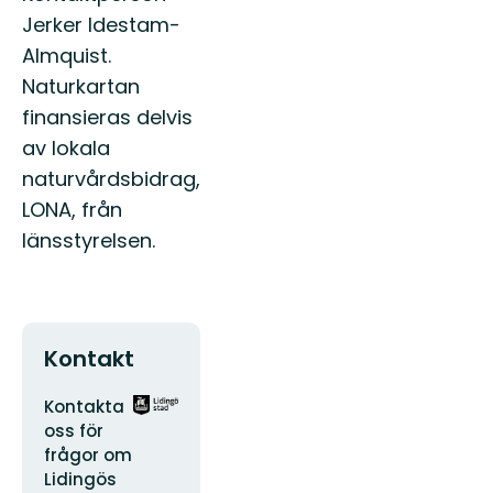
Jerker Idestam-
Almquist.
Naturkartan
finansieras delvis
av lokala
naturvårdsbidrag,
LONA, från
länsstyrelsen.
Kontakt
Adres
Logotyp
Kontakta
organizacji
oss för
frågor om
Lidingös