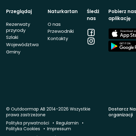
Przeglądaj
Naturkartan
Śledź
Pobierz na
nas
aplikację
Rezerwaty
O nas
przyrody
Facebook
App
Przewodniki
Store
Szlaki
Kontakty
Instagram
App
Województwa
Store
Gminy
© Outdoormap AB 2014-2026 Wszystkie
Dostarcz Na
prawa zastrzeżone
organizacji
Polityka prywatności
Regulamin
Polityka Cookies
Impressum