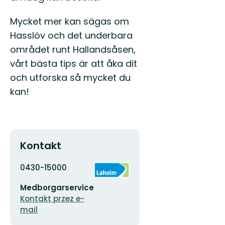
Mycket mer kan sägas om
Hasslöv och det underbara
området runt Hallandsåsen,
vårt bästa tips är att åka dit
och utforska så mycket du
kan!
Kontakt
Adres
Logotyp
0430-15000
organizacji
Adres
Medborgarservice
e-
mail
Kontakt przez e-
mail