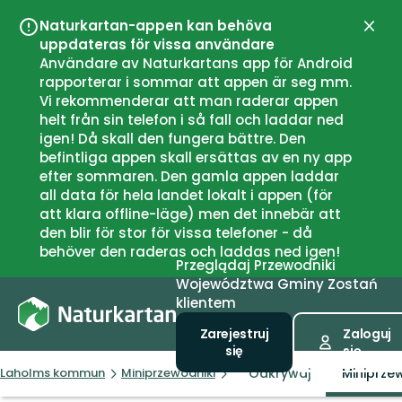
Naturkartan-appen kan behöva
Zamk
uppdateras för vissa användare
Användare av Naturkartans app för Android
rapporterar i sommar att appen är seg mm.
Vi rekommenderar att man raderar appen
helt från sin telefon i så fall och laddar ned
igen! Då skall den fungera bättre. Den
befintliga appen skall ersättas av en ny app
efter sommaren. Den gamla appen laddar
all data för hela landet lokalt i appen (för
att klara offline-läge) men det innebär att
den blir för stor för vissa telefoner - då
behöver den raderas och laddas ned igen!
Przeglądaj
Przewodniki
Województwa
Gminy
Zostań
klientem
Zarejestruj
Zaloguj
się
się
Odkrywaj
Miniprze
Laholms kommun
Miniprzewodniki
Tillbaka till bronsåldern i Ha