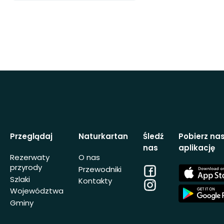
Przeglądaj
Naturkartan
Śledź
Pobierz na
nas
aplikację
Rezerwaty
O nas
przyrody
Facebook
App
Przewodniki
Store
Szlaki
Kontakty
Instagram
App
Województwa
Store
Gminy