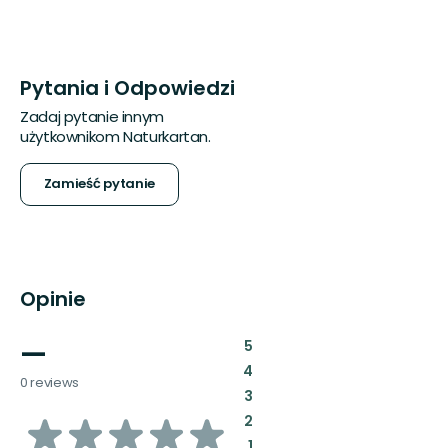
Pytania i Odpowiedzi
Zadaj pytanie innym
użytkownikom Naturkartan.
Zamieść pytanie
Opinie
—
:
5
:
4
0 reviews
:
3
z
:
2
:
1