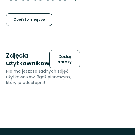
5
gwiazdek
Oceń to miejsce
Zdjęcia
Dodaj
użytkowników
obrazy
Nie ma jeszcze żadnych zdjęć
użytkowników. Bądź pierwszym,
który je udostępni!