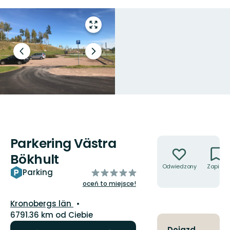
Przejdź
do
trybu
Poprzedni
Następny
pełnoekranowego
slajd
slajd
Parkering Västra
Akcje
Bökhult
Odwiedzony
Zapisz
z
Parking
5
oceń to miejsce!
gwiazdek
Województwo:
Kronobergs län
6791.36 km od Ciebie
Dojazd