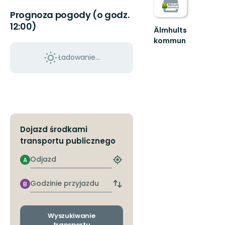
Prognoza pogody (o godz.
12:00)
Älmhults
kommun
Välkommen
Ładowanie...
till
Älmhults
natur
-
känn
dig
som
he...
Dojazd środkami
transportu publicznego
Odjazd
A
Znajdź
najbliższy
przystanek
Godzinie
B
Zmiana
przyjazdu
przystanków
odjazdu
i
Wyszukiwanie
przyjazdu
transportu