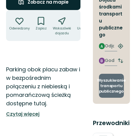
Zobacz na mapie
środkami
Akcje
transport
u
publiczne
Odwiedzony
Zapisz
Wskazówki
Udostępnij
dojazdu
go
Odjazd
A
Znajdź
najbliżs
przyst
Godzinie
B
Zmian
przyjazdu
Opis
Parking obok placu zabaw i
przyst
odjazd
w bezpośrednim
i
Wyszukiwanie
przyjaz
połączeniu z niebieską i
transportu
publicznego
pomarańczową ścieżką
dostępne tutaj.
Czytaj więcej
Przewodniki