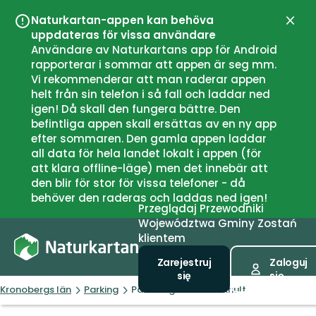
Naturkartan-appen kan behöva
Zamk
uppdateras för vissa användare
Användare av Naturkartans app för Android
rapporterar i sommar att appen är seg mm.
Vi rekommenderar att man raderar appen
helt från sin telefon i så fall och laddar ned
igen! Då skall den fungera bättre. Den
befintliga appen skall ersättas av en ny app
efter sommaren. Den gamla appen laddar
all data för hela landet lokalt i appen (för
att klara offline-läge) men det innebär att
den blir för stor för vissa telefoner - då
behöver den raderas och laddas ned igen!
Przeglądaj
Przewodniki
Województwa
Gminy
Zostań
klientem
Zarejestruj
Zaloguj
się
się
Kronobergs län
Parking
Parkering Västra Bökhult