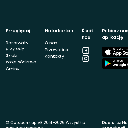
Przeglądaj
Naturkartan
Śledź
Pobierz na
nas
aplikację
Rezerwaty
O nas
przyrody
Facebook
App
Przewodniki
Store
Szlaki
Kontakty
Instagram
App
Województwa
Store
Gminy
© Outdoormap AB 2014-2026 Wszystkie
Dostarcz Na
prawa zastrzeżone
organizacji