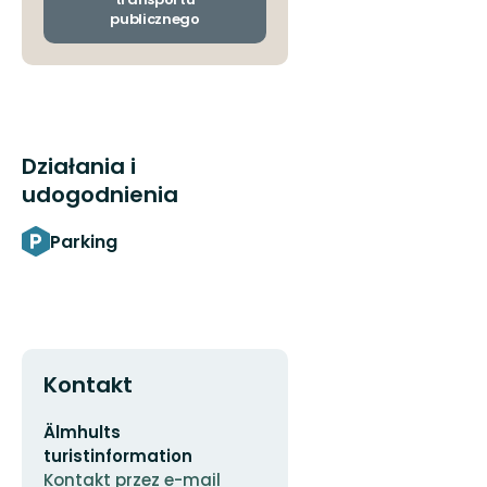
publicznego
Działania i
udogodnienia
Parking
Kontakt
Adres
Älmhults
e-
turistinformation
mail
Kontakt przez e-mail