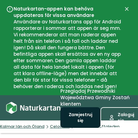
Naturkartan-appen kan behöva
Zamk
uppdateras för vissa användare
Användare av Naturkartans app för Android
rapporterar i sommar att appen är seg mm.
Vi rekommenderar att man raderar appen
helt från sin telefon i så fall och laddar ned
igen! Då skall den fungera bättre. Den
befintliga appen skall ersättas av en ny app
efter sommaren. Den gamla appen laddar
all data för hela landet lokalt i appen (för
att klara offline-läge) men det innebär att
den blir för stor för vissa telefoner - då
behöver den raderas och laddas ned igen!
Przeglądaj
Przewodniki
Województwa
Gminy
Zostań
klientem
Zarejestruj
Zaloguj
się
się
Kalmar län och Öland
Celowniki
Sevärdhet Loftaleden