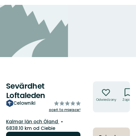
Sevärdhet
Akcje
Loftaleden
Odwiedzony
Zapisz
z
Celowniki
5
oceń to miejsce!
gwiazdek
Województwo:
Kalmar län och Öland
6838.10 km od Ciebie