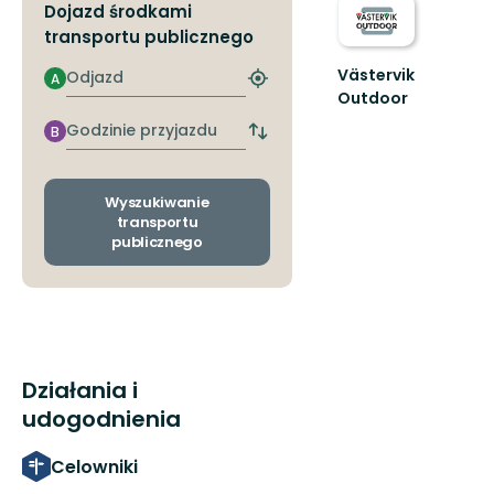
Dojazd środkami
transportu publicznego
Västervik
Odjazd
A
Znajdź
Outdoor
najbliższy
Upptäck
przystanek
Godzinie
B
Västerviks
Zmiana
przyjazdu
przystanków
oslagbara
odjazdu
natur.
i
En
Wyszukiwanie
przyjazdu
transportu
guide
publicznego
ti...
Działania i
udogodnienia
Celowniki