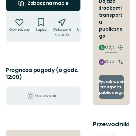
Dojazd
Zobacz na mapie
środkami
Akcje
transport
u
publiczne
Odwiedzony
Zapisz
Wskazówki
Udostępnij
dojazdu
go
Odjazd
A
Znajdź
najbliżs
przyst
Godzinie
B
Zmian
przyjazdu
Prognoza pogody (o godz.
przyst
odjazd
12:00)
i
Wyszukiwanie
przyjaz
transportu
publicznego
Ładowanie...
Przewodniki