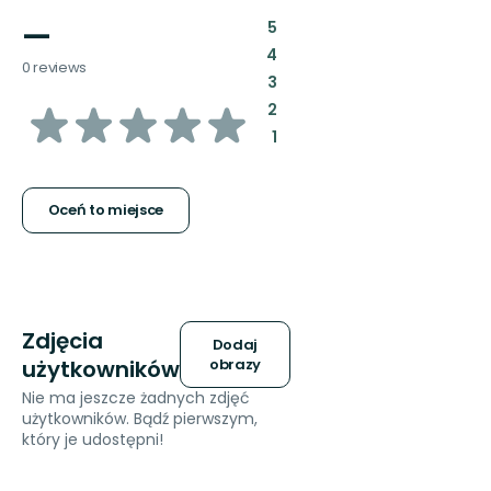
—
:
5
:
4
0 reviews
:
3
z
:
2
:
1
5
gwiazdek
Oceń to miejsce
Zdjęcia
Dodaj
użytkowników
obrazy
Nie ma jeszcze żadnych zdjęć
użytkowników. Bądź pierwszym,
który je udostępni!