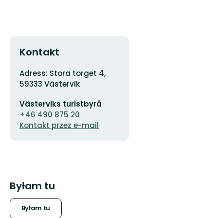
Kontakt
Adres
Adress: Stora torget 4,
59333 Västervik
Adres
Västerviks turistbyrå
e-
mail
+46 490 875 20
Kontakt przez e-mail
Byłam tu
Byłam tu