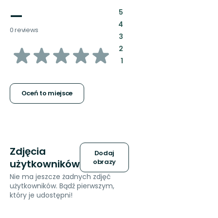
—
:
5
:
4
0 reviews
:
3
z
:
2
:
1
5
gwiazdek
Oceń to miejsce
Zdjęcia
Dodaj
użytkowników
obrazy
Nie ma jeszcze żadnych zdjęć
użytkowników. Bądź pierwszym,
który je udostępni!