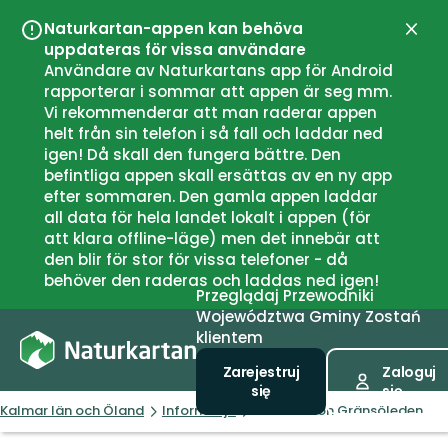
Naturkartan-appen kan behöva
Zamk
uppdateras för vissa användare
Användare av Naturkartans app för Android
rapporterar i sommar att appen är seg mm.
Vi rekommenderar att man raderar appen
helt från sin telefon i så fall och laddar ned
igen! Då skall den fungera bättre. Den
befintliga appen skall ersättas av en ny app
efter sommaren. Den gamla appen laddar
all data för hela landet lokalt i appen (för
att klara offline-läge) men det innebär att
den blir för stor för vissa telefoner - då
behöver den raderas och laddas ned igen!
Przeglądaj
Przewodniki
Województwa
Gminy
Zostań
klientem
Zarejestruj
Zaloguj
się
się
Kalmar län och Öland
Informacja
Information Gränsöleden