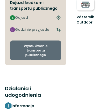
Dojazd środkami
transportu publicznego
Västervik
Odjazd
A
Znajdź
Outdoor
najbliższy
Upptäck
przystanek
Godzinie
B
Västerviks
Zmiana
przyjazdu
przystanków
oslagbara
odjazdu
natur.
i
En
Wyszukiwanie
przyjazdu
transportu
guide
publicznego
ti...
Działania i
udogodnienia
Informacja