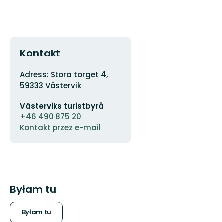
Kontakt
Adres
Adress: Stora torget 4,
59333 Västervik
Adres
Västerviks turistbyrå
e-
mail
+46 490 875 20
Kontakt przez e-mail
Byłam tu
Byłam tu