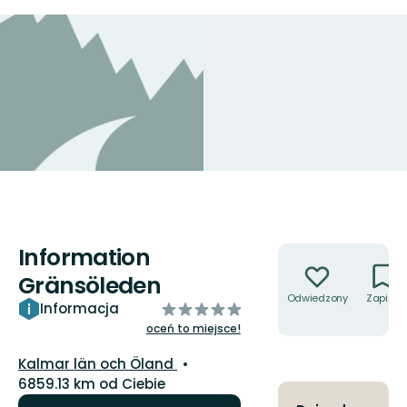
Information
Akcje
Gränsöleden
Odwiedzony
Zapisz
z
Informacja
5
oceń to miejsce!
gwiazdek
Województwo:
Kalmar län och Öland
6859.13 km od Ciebie