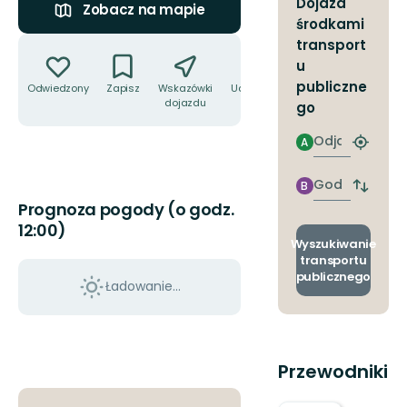
Dojazd
Zobacz na mapie
środkami
Akcje
transport
u
publiczne
Odwiedzony
Zapisz
Wskazówki
Udostępnij
dojazdu
go
Odjazd
A
Znajdź
najbliżs
przyst
Godzinie
B
Zmian
przyjazdu
Prognoza pogody (o godz.
przyst
odjazd
12:00)
i
Wyszukiwanie
przyjaz
transportu
publicznego
Ładowanie...
Przewodniki