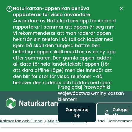
Naturkartan-appen kan behöva
Zamk
uppdateras för vissa användare
Användare av Naturkartans app för Android
rapporterar i sommar att appen är seg mm.
Vi rekommenderar att man raderar appen
helt från sin telefon i så fall och laddar ned
igen! Då skall den fungera bättre. Den
befintliga appen skall ersättas av en ny app
efter sommaren. Den gamla appen laddar
all data för hela landet lokalt i appen (för
att klara offline-läge) men det innebär att
den blir för stor för vissa telefoner - då
behöver den raderas och laddas ned igen!
Przeglądaj
Przewodniki
Województwa
Gminy
Zostań
klientem
Zarejestruj
Zaloguj
się
się
Kalmar län och Öland
Miejsce na ognisko
Eldstad Gladhammar