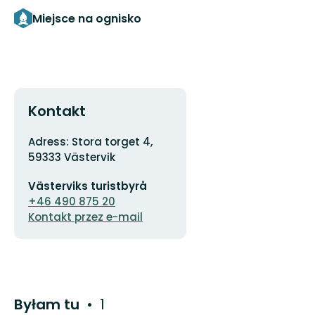
Miejsce na ognisko
Kontakt
Adres
Adress: Stora torget 4,
59333 Västervik
Adres
Västerviks turistbyrå
e-
mail
+46 490 875 20
Kontakt przez e-mail
Byłam tu
1