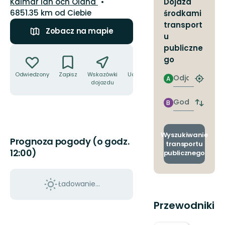
Województwo:
Kalmar län och Öland
Dojazd
6851.35 km od Ciebie
środkami
transport
Zobacz na mapie
u
publiczne
Akcje
go
Odwiedzony
Zapisz
Wskazówki
Udostępnij
Odjazd
A
Znajdź
dojazdu
najbliżs
przyst
Godzinie
B
Zmian
przyjazdu
przyst
odjazd
i
Wyszukiwanie
Prognoza pogody (o godz.
przyjaz
transportu
12:00)
publicznego
Ładowanie...
Przewodniki