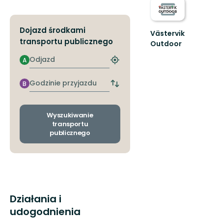
Dojazd środkami
Västervik
transportu publicznego
Outdoor
Upptäck
Odjazd
A
Västerviks
Znajdź
oslagbara
najbliższy
natur.
przystanek
Godzinie
B
Zmiana
En
przyjazdu
przystanków
guide
odjazdu
ti...
i
Wyszukiwanie
przyjazdu
transportu
publicznego
Działania i
udogodnienia