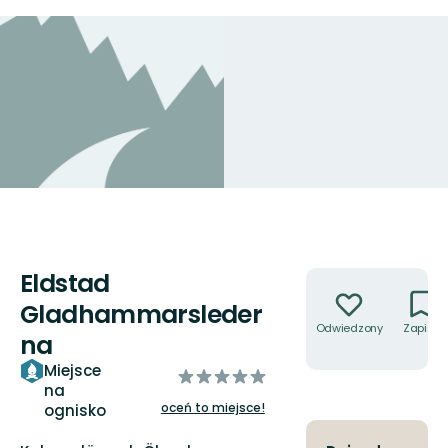
Eldstad
Akcje
Gladhammarsleder
Odwiedzony
Zapisz
na
Miejsce
z
na
5
oceń to miejsce!
ognisko
gwiazdek