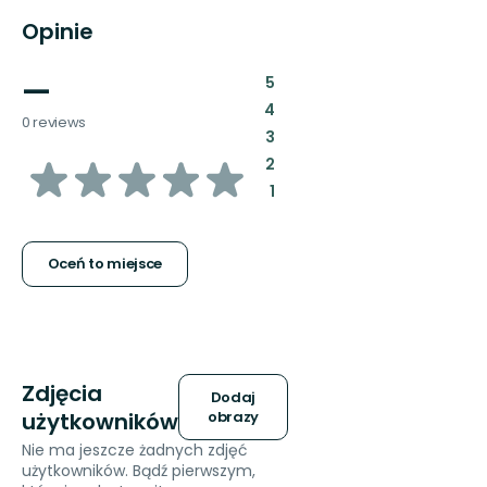
Opinie
—
:
5
:
4
0 reviews
:
3
z
:
2
:
1
5
gwiazdek
Oceń to miejsce
Zdjęcia
Dodaj
użytkowników
obrazy
Nie ma jeszcze żadnych zdjęć
użytkowników. Bądź pierwszym,