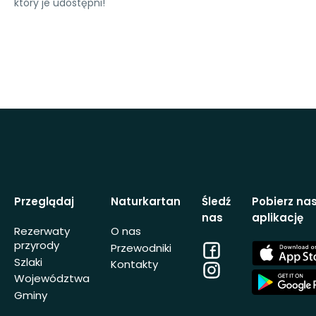
który je udostępni!
Przeglądaj
Naturkartan
Śledź
Pobierz na
nas
aplikację
Rezerwaty
O nas
przyrody
Facebook
App
Przewodniki
Store
Szlaki
Kontakty
Instagram
App
Województwa
Store
Gminy