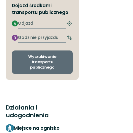
Dojazd środkami
transportu publicznego
Odjazd
A
Znajdź
najbliższy
przystanek
Godzinie
B
Zmiana
przyjazdu
przystanków
odjazdu
i
Wyszukiwanie
przyjazdu
transportu
publicznego
Działania i
udogodnienia
Miejsce na ognisko