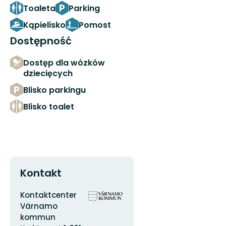
Toaleta
Parking
Kąpielisko
Pomost
Dostępność
Dostęp dla wózków
dziecięcych
Blisko parkingu
Blisko toalet
Kontakt
Adres
Logotyp
Kontaktcenter
organizacji
Värnamo
kommun