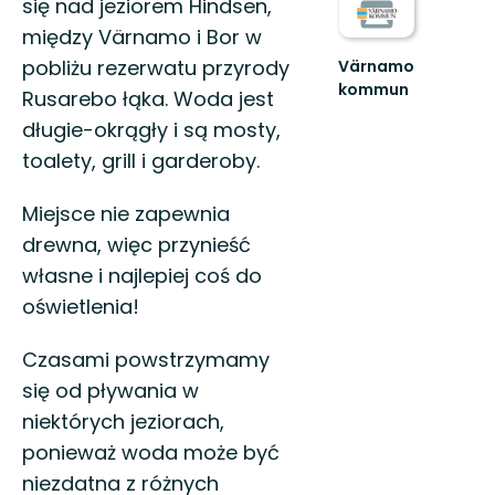
się nad jeziorem Hindsen,
między Värnamo i Bor w
pobliżu rezerwatu przyrody
Värnamo
kommun
Rusarebo łąka. Woda jest
Sveriges
długie-okrągły i są mosty,
Friluftskommun
2023
toalety, grill i garderoby.
och
Årets
Miejsce nie zapewnia
Kulturko...
drewna, więc przynieść
własne i najlepiej coś do
oświetlenia!
Czasami powstrzymamy
się od pływania w
niektórych jeziorach,
ponieważ woda może być
niezdatna z różnych