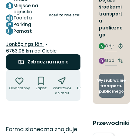
Miejsce na
środkami
ognisko
transport
oceń to miejsce!
Toaleta
u
Parking
publiczne
Pomost
go
Województwo:
Jönköpings län
Odjazd
A
Znajdź
6763.08 km od Ciebie
najbliżs
przyst
Godzinie
B
Zobacz na mapie
Zmian
przyjazdu
przyst
Akcje
odjazd
i
Wyszukiwanie
przyjaz
transportu
Odwiedzony
Zapisz
Wskazówki
Udostępnij
publicznego
dojazdu
Przewodniki
Opis
Farma słoneczna znajduje