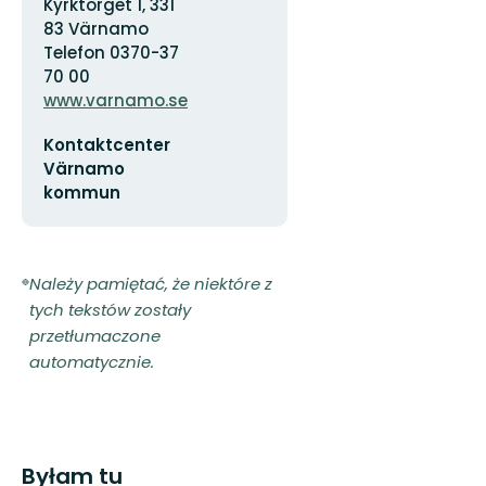
Kyrktorget 1, 331
83 Värnamo
Telefon 0370-37
70 00
www.varnamo.se
Adres
Kontaktcenter
e-
mail
Värnamo
kommun
Należy pamiętać, że niektóre z
tych tekstów zostały
przetłumaczone
automatycznie.
Byłam tu