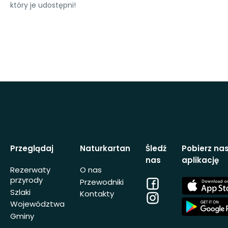
który je udostępni!
Przeglądaj
Naturkartan
Śledź
Pobierz na
nas
aplikację
Rezerwaty
O nas
przyrody
Facebook
App
Przewodniki
Store
Szlaki
Kontakty
Instagram
App
Województwa
Store
Gminy