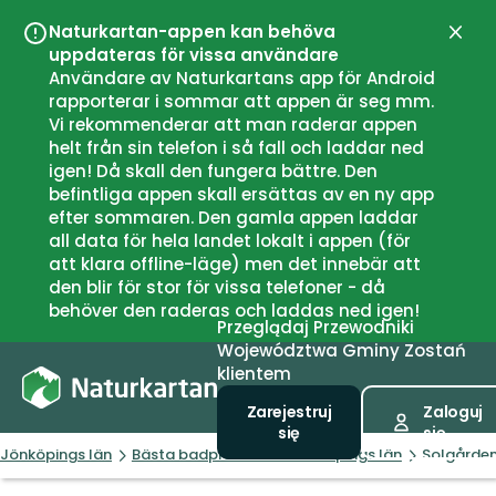
Naturkartan-appen kan behöva
Zamk
uppdateras för vissa användare
Användare av Naturkartans app för Android
rapporterar i sommar att appen är seg mm.
Vi rekommenderar att man raderar appen
helt från sin telefon i så fall och laddar ned
igen! Då skall den fungera bättre. Den
befintliga appen skall ersättas av en ny app
efter sommaren. Den gamla appen laddar
all data för hela landet lokalt i appen (för
att klara offline-läge) men det innebär att
den blir för stor för vissa telefoner - då
behöver den raderas och laddas ned igen!
Przeglądaj
Przewodniki
Województwa
Gminy
Zostań
klientem
Zarejestruj
Zaloguj
się
się
Jönköpings län
Bästa badplatserna i Jönköpings län
Solgården