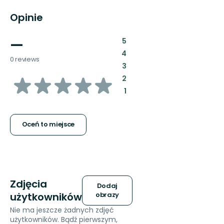
Opinie
—
:
5
:
4
0 reviews
:
3
z
:
2
:
1
5
gwiazdek
Oceń to miejsce
Zdjęcia
Dodaj
użytkowników
obrazy
Nie ma jeszcze żadnych zdjęć
użytkowników. Bądź pierwszym,