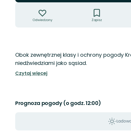
Akcje
Odwiedzony
Zapisz
Opis
Obok zewnętrznej klasy i ochrony pogody Kråk
niedźwiedziami jako sąsiad.
Czytaj więcej
Prognoza pogody (o godz. 12:00)
Ładowan