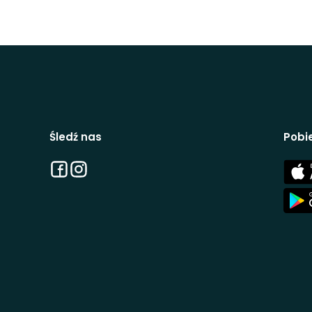
Śledź nas
Pobie
Facebook
Instagram
App
Stor
App
Stor