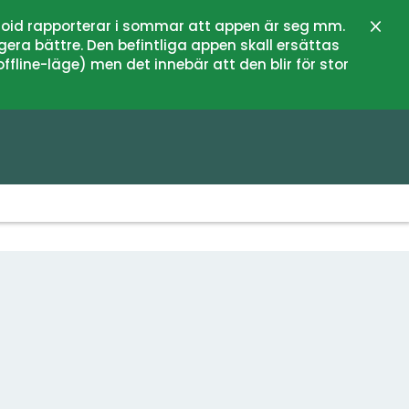
oid rapporterar i sommar att appen är seg mm.
Zamk
gera bättre. Den befintliga appen skall ersättas
fline-läge) men det innebär att den blir för stor