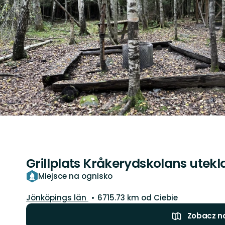
Grillplats Kråkerydskolans utek
Miejsce na ognisko
Województwo:
Jönköpings län
6715.73 km od Ciebie
Zobacz n