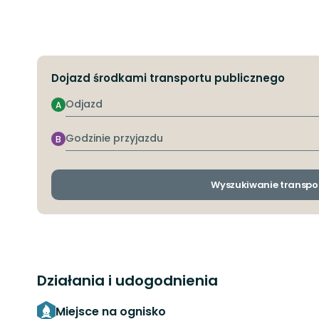
Dojazd środkami transportu publicznego
Odjazd
A
Godzinie
B
przyjazdu
Wyszukiwanie transpo
Działania i udogodnienia
Miejsce na ognisko