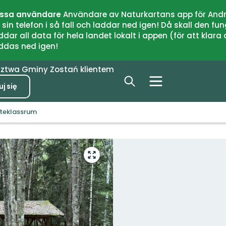
issa användare
Användare av Naturkartans app för Andr
n telefon i så fall och laddar ned igen! Då skall den fun
 all data för hela landet lokalt i appen (för att klara of
addas ned igen!
dztwa
Gminy
Zostań klientem
j się
uteklassrum
Przejdź
do
trybu
pełnoekranowego