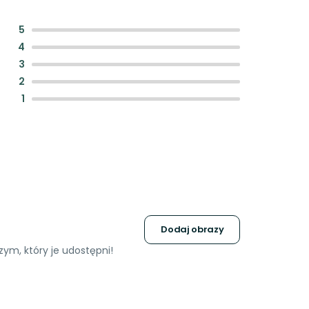
:
5
:
4
:
3
:
2
:
1
Dodaj obrazy
ym, który je udostępni!