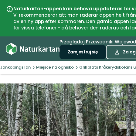
Naturkartan-appen kan behöva uppdateras för v
Vi rekommenderar att man raderar appen helt från si
av en ny app efter sommaren. Den gamla appen laddar
för vissa telefoner - då behöver den raderas och l
Przeglądaj
Przewodniki
Wojewó
Zarejestruj się
Zalogu
Jönköpings län
Miejsce na ognisko
Grillplats Kråkerydskolans 