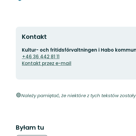
Kontakt
Adres
Kultur- och fritidsförvaltningen i Habo kommu
e-
+46 36 442 81 11
mail
Kontakt przez e-mail
Należy pamiętać, że niektóre z tych tekstów zosta
Byłam tu