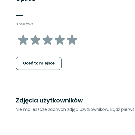
—
0 reviews
z
5
gwiazdek
Oceń to miejsce
Zdjęcia użytkowników
Nie ma jeszcze żadnych zdjęć użytkowników. Bądź pierwsz