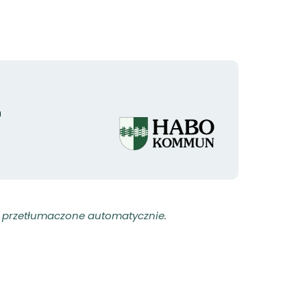
Logotyp
n
organizacji
ły przetłumaczone automatycznie.