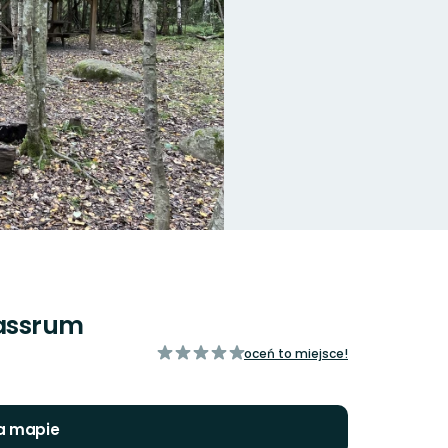
lassrum
z
oceń to miejsce!
5
gwiazdek
a mapie