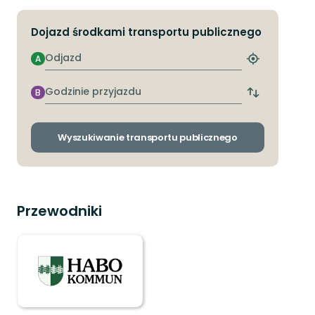
Dojazd środkami transportu publicznego
Odjazd
A
Znajdź
najbliższy
przystanek
Godzinie
B
Zmiana
przyjazdu
przystanków
odjazdu
i
Wyszukiwanie transportu publicznego
przyjazdu
Przewodniki