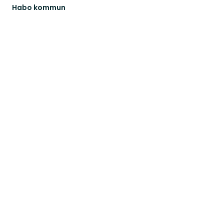
Habo kommun
Upplev
Habo
kommuns
fantastiska
natur
och
plats...