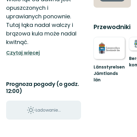
opuszczonych i
uprawianych ponownie.
Tutaj łąka nadal walczy i
Przewodniki
brązowa kula może nadal
kwitnąć.
Czytaj więcej
Ber
ko
Länsstyrelsen
Väl
Jämtlands
till
län
Ber
Prognoza pogody (o godz.
ko
12:00)
fant
natu
Ładowanie...