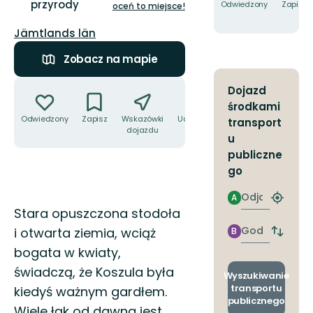
przyrody
5
Odwiedzony
Zapisz
oceń to miejsce!
gwiazdek
Województwo:
Jämtlands län
Zobacz na mapie
Akcje
Dojazd
środkami
Odwiedzony
Zapisz
Wskazówki
Udostępnij
transport
dojazdu
u
publiczne
go
Odjazd
A
Znajdź
Opis
Stara opuszczona stodoła
najbliżs
przyst
Godzinie
i otwarta ziemia, wciąż
B
Zmian
przyjazdu
przyst
bogata w kwiaty,
odjazd
świadczą, że Koszula była
i
Wyszukiwanie
przyjaz
transportu
kiedyś ważnym gardłem.
publicznego
Wiele łąk od dawna jest