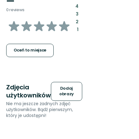
—
:
4
0 reviews
:
3
z
:
2
:
1
5
gwiazdek
Oceń to miejsce
Zdjęcia
Dodaj
użytkowników
obrazy
Nie ma jeszcze żadnych zdjęć
użytkowników. Bądź pierwszym,
który je udostępni!