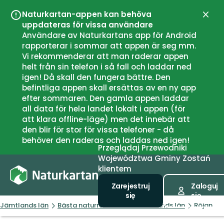
Naturkartan-appen kan behöva
Zamk
uppdateras för vissa användare
Användare av Naturkartans app för Android
rapporterar i sommar att appen är seg mm.
Vi rekommenderar att man raderar appen
helt från sin telefon i så fall och laddar ned
igen! Då skall den fungera bättre. Den
befintliga appen skall ersättas av en ny app
efter sommaren. Den gamla appen laddar
all data för hela landet lokalt i appen (för
att klara offline-läge) men det innebär att
den blir för stor för vissa telefoner - då
behöver den raderas och laddas ned igen!
Przeglądaj
Przewodniki
Województwa
Gminy
Zostań
klientem
Zarejestruj
Zaloguj
się
się
Jämtlands län
Bästa naturreservaten i Jämtlands län
Röjan