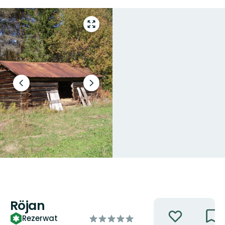
Przejdź
do
trybu
pełnoekranowego
Poprzedni
Następny
slajd
slajd
Röjan
Akcje
z
Rezerwat