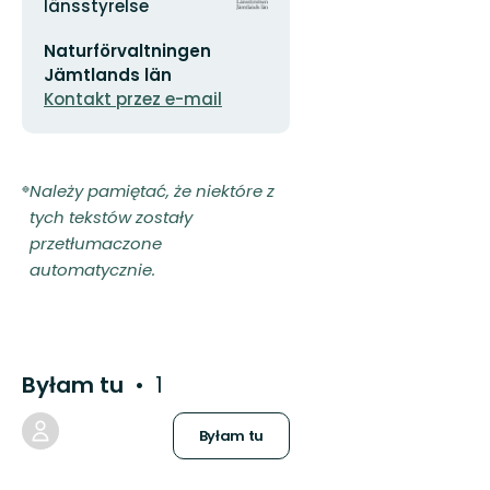
organizacji
länsstyrelse
Adres
Naturförvaltningen
e-
mail
Jämtlands län
Kontakt przez e-mail
Należy pamiętać, że niektóre z
tych tekstów zostały
przetłumaczone
automatycznie.
Byłam tu
1
Byłam tu