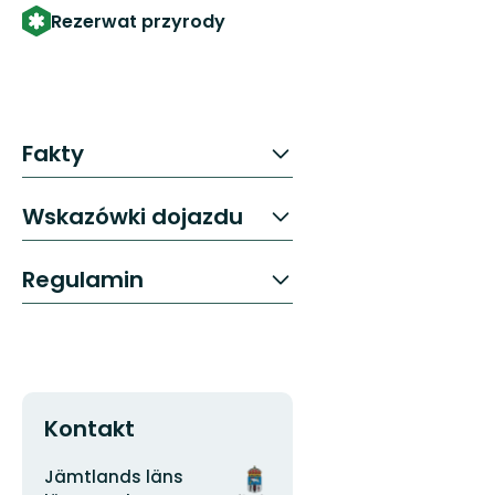
Rezerwat przyrody
Fakty
Wskazówki dojazdu
Regulamin
Kontakt
Adres
Logotyp
Jämtlands läns