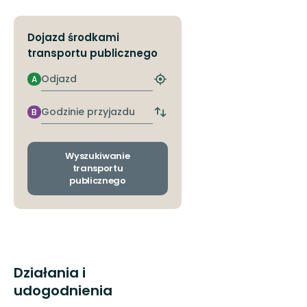
Dojazd środkami
transportu publicznego
Odjazd
A
Znajdź
najbliższy
przystanek
Godzinie
B
Zmiana
przyjazdu
przystanków
odjazdu
i
Wyszukiwanie
przyjazdu
transportu
publicznego
Działania i
udogodnienia