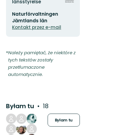
organizacji
länsstyrelse
Adres
Naturförvaltningen
e-
mail
Jämtlands län
Kontakt przez e-mail
Należy pamiętać, że niektóre z
tych tekstów zostały
przetłumaczone
automatycznie.
Byłam tu
18
Byłam tu