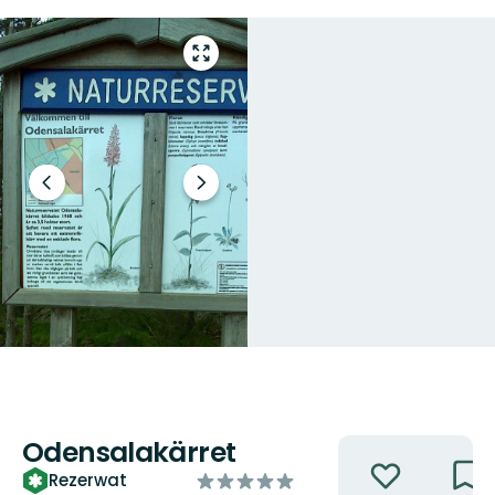
Przejdź
do
trybu
pełnoekranowego
Poprzedni
Następny
slajd
slajd
Odensalakärret
Akcje
z
Rezerwat