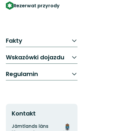
Rezerwat przyrody
Fakty
Wskazówki dojazdu
Regulamin
Kontakt
Adres
Logotyp
Jämtlands läns