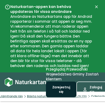
Naturkartan-appen kan behöva
Zamk
uppdateras för vissa användare
Användare av Naturkartans app för Android
rapporterar i sommar att appen är seg mm.
Vi rekommenderar att man raderar appen
helt från sin telefon i så fall och laddar ned
igen! Då skall den fungera bättre. Den
befintliga appen skall ersättas av en ny app
efter sommaren. Den gamla appen laddar
all data för hela landet lokalt i appen (för
att klara offline-läge) men det innebär att
den blir för stor för vissa telefoner - då
behöver den raderas och laddas ned igen!
Przeglądaj
Przewodniki
Województwa
Gminy
Zostań
klientem
Zarejestruj
Zaloguj
się
się
Jämtlands län
Bästa naturreservaten i Jämtlands län
Odensala