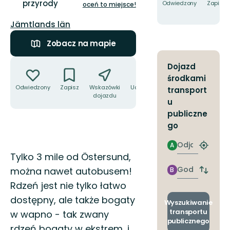
przyrody
5
Odwiedzony
Zapisz
oceń to miejsce!
gwiazdek
Województwo:
Jämtlands län
Zobacz na mapie
Akcje
Dojazd
środkami
Odwiedzony
Zapisz
Wskazówki
Udostępnij
transport
dojazdu
u
publiczne
go
Odjazd
A
Znajdź
Opis
Tylko 3 mile od Östersund,
najbliżs
przyst
Godzinie
można nawet autobusem!
B
Zmian
przyjazdu
przyst
Rdzeń jest nie tylko łatwo
odjazd
dostępny, ale także bogaty
i
Wyszukiwanie
przyjaz
transportu
w wapno - tak zwany
publicznego
rdzeń bogaty w ekstrem, i