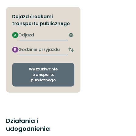
Dojazd środkami
transportu publicznego
Odjazd
A
Znajdź
najbliższy
przystanek
Godzinie
B
Zmiana
przyjazdu
przystanków
odjazdu
i
Wyszukiwanie
przyjazdu
transportu
publicznego
Działania i
udogodnienia