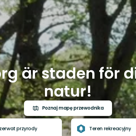
rg är staden för di
natur!
Poznaj mapę przewodnika
zerwat przyrody
Teren rekreacyjny