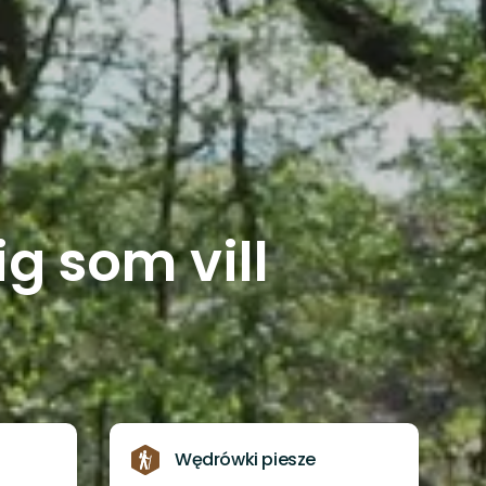
g som vill
Wędrówki piesze