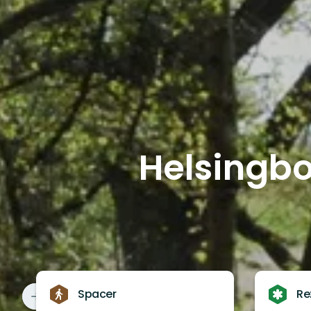
Helsingbo
Spacer
Re