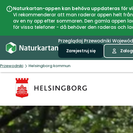
Naturkartan-appen kan behöva uppdateras för v
Vi rekommenderar att man raderar appen helt från si
av en ny app efter sommaren. Den gamla appen laddar
för vissa telefoner - då behöver den raderas och l
Przeglądaj
Przewodniki
Wojewó
Zarejestruj się
Zalogu
Przewodniki
Helsingborg kommun
Helsingborg
kommun