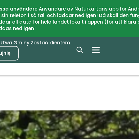
issa användare
Användare av Naturkartans app för Andr
n telefon i så fall och laddar ned igen! Då skall den fun
 all data för hela landet lokalt i appen (för att klara of
addas ned igen!
dztwa
Gminy
Zostań klientem
j się